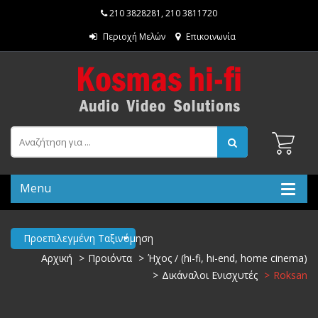
210 3828281
,
210 3811720
Περιοχή Μελών
Επικοινωνία
Menu
Προεπιλεγμένη Ταξινόμηση
Αρχική
Προιόντα
Ήχος / (hi-fi, hi-end, home cinema)
Δικάναλοι Ενισχυτές
Roksan