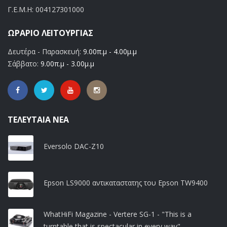
Γ.Ε.Μ.Η:
004127301000
ΩΡΆΡΙΟ ΛΕΙΤΟΥΡΓΊΑΣ
Δευτέρα - Παρασκευή:
9.00π.μ - 4.00μ.μ
Σάββατο:
9.00π.μ - 3.00μ.μ
ΤΕΛΕΥΤΑΊΑ ΝΈΑ
Eversolo DAC-Z10
Epson LS9000 αντικαταστατης του Epson TW9400
WhatHiFi Magazine - Vertere SG-1 - "This is a
turntable that is spectacular in every way"