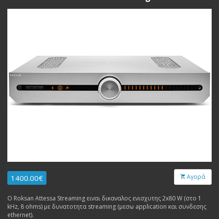
Αγορά
1400.00€
Ο Roksan Attessa Streaming ειναι δικαναλος ενισχυτης 2x80 W (στο 1
kHz, 8 ohms) με δυνατοτητα streaming (μεσω application και συνδεσης
ethernet).