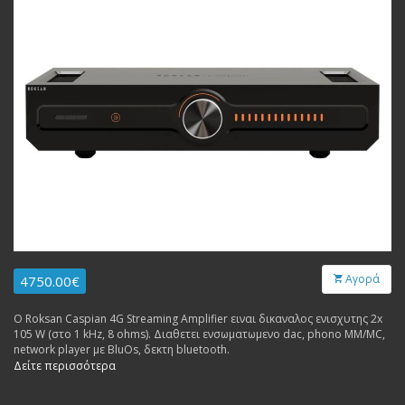
Αγορά
4750.00€
Ο Roksan Caspian 4G Streaming Amplifier ειναι δικαναλος ενισχυτης 2x
105 W (στο 1 kHz, 8 ohms). Διαθετει ενσωματωμενο dac, phono MM/MC,
network player με BluOs, δεκτη bluetooth.
Δείτε περισσότερα