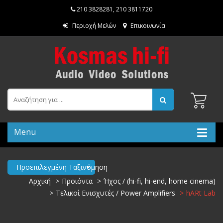
210 3828281
,
210 3811720
Περιοχή Μελών
Επικοινωνία
Menu
Προεπιλεγμένη Ταξινόμηση
Αρχική
Προιόντα
Ήχος / (hi-fi, hi-end, home cinema)
Τελικοί Ενισχυτές / Power Amplifiers
hARt Lab