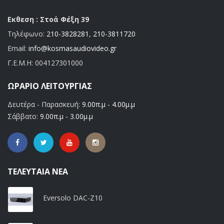
Εκθεση : Στοά Φέξη 39
Τηλέφωνο:
210-3828281
,
210-3811720
Email:
info@kosmasaudiovideo.gr
Γ.Ε.Μ.Η:
004127301000
ΩΡΆΡΙΟ ΛΕΙΤΟΥΡΓΊΑΣ
Δευτέρα - Παρασκευή:
9.00π.μ - 4.00μ.μ
Σάββατο:
9.00π.μ - 3.00μ.μ
ΤΕΛΕΥΤΑΊΑ ΝΈΑ
Eversolo DAC-Z10