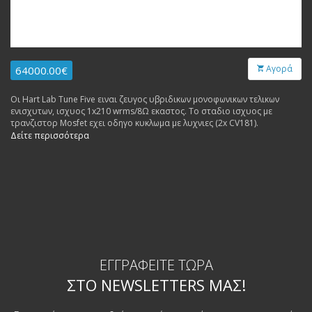
Αγορά
64000.00€
Οι Hart Lab Tune Five ειναι ζευγος υβριδικων μονοφωνικων τελικων
ενισχυτων, ισχυος 1x210 wrms/8Ω εκαστος. Το σταδιο ισχυος με
τρανζιστορ Mosfet εχει οδηγο κυκλωμα με λυχνιες (2x CV181).
Δείτε περισσότερα
ΕΓΓΡΑΦΕΊΤΕ ΤΏΡΑ
ΣΤΟ NEWSLETTERS ΜΑΣ!