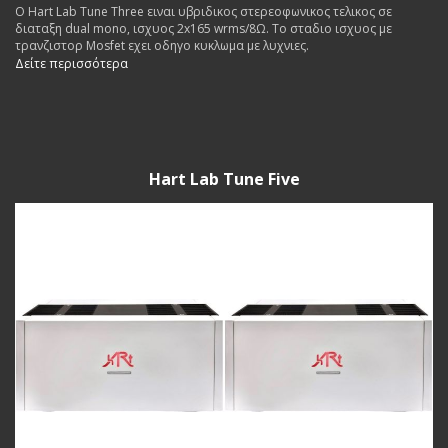
Ο Hart Lab Tune Three ειναι υβριδικος στερεοφωνικος τελικος σε
διαταξη dual mono, ισχυος 2x165 wrms/8Ω. Το σταδιο ισχυος με
τρανζιστορ Mosfet εχει οδηγο κυκλωμα με λυχνιες.
Δείτε περισσότερα
Hart Lab Tune Five