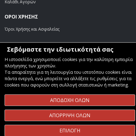
Καλάθι Αγορών
ΟΡΟΙ ΧΡΗΣΗΣ
Όροι Χρήσης και Ασφαλείας
ΠΛΗΡΩΜΕΣ
Σεβόμαστε την ιδιωτικότητά σας
Τραπεζικοί Λογαριασμοί
Η ιστοσελίδα χρησιμοποιεί cookies για την καλύτερη εμπειρία
πλοήγησης των χρηστών.
Τα απαραίτητα για τη λειτουργία του ιστοτόπου cookies είναι
πάντα ενεργά, ενώ μπορείτε να αλλάξετε τις ρυθμίσεις για τα
cookies που αφορούν στη συλλογή στατιστικών ή marketing.
Copyright ©
Κοσμάς Audio Video
. All Rights Reserved
ΑΠΟΔΟΧΗ ΟΛΩΝ
Κατασκευή & Φιλοξενία
Komvos.gr
ΑΠΟΡΡΙΨΗ ΟΛΩΝ
ΕΠΙΛΟΓΗ