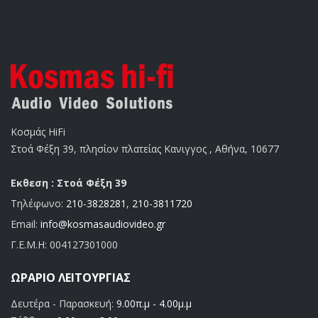
Κοσμάς HiFi
Στοά Φέξη 39, πλησίον πλατείας Κανιγγος , Αθήνα, 10677
Εκθεση : Στοά Φέξη 39
Τηλέφωνο:
210-3828281
,
210-3811720
Email:
info@kosmasaudiovideo.gr
Γ.Ε.Μ.Η:
004127301000
ΩΡΆΡΙΟ ΛΕΙΤΟΥΡΓΊΑΣ
Δευτέρα - Παρασκευή:
9.00π.μ - 4.00μ.μ