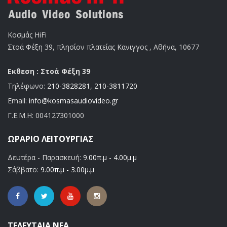
Κοσμάς HiFi
Στοά Φέξη 39, πλησίον πλατείας Κανιγγος , Αθήνα, 10677
Εκθεση : Στοά Φέξη 39
Τηλέφωνο:
210-3828281
,
210-3811720
Email:
info@kosmasaudiovideo.gr
Γ.Ε.Μ.Η:
004127301000
ΩΡΆΡΙΟ ΛΕΙΤΟΥΡΓΊΑΣ
Δευτέρα - Παρασκευή:
9.00π.μ - 4.00μ.μ
Σάββατο:
9.00π.μ - 3.00μ.μ
ΤΕΛΕΥΤΑΊΑ ΝΈΑ