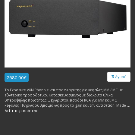
Αγορά
2680.00€
Το Exposure VXN Phono ειναι προενισχυτης για κεφαλες ΜΜ / MC με
εξωτερικο τροφοδοτικο. Κατασκευασμενος με διακριτα υλικα
υπερυψηλης ποιοτητας. Ξεχωριστοι εισοδοι RCA για MM και MC
κεφαλες. Πληρως ρυθμισιμο ως προς το gain και την αντισταση. Made in
England. Εγγυηση 3 χρονια.
Δείτε περισσότερα