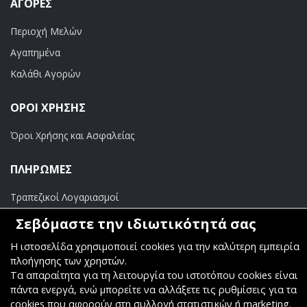
ΑΓΟΡΈΣ
Περιοχή Μελών
Αγαπημένα
Καλάθι Αγορών
ΟΡΟΙ ΧΡΗΣΗΣ
Όροι Χρήσης και Ασφαλείας
ΠΛΗΡΩΜΕΣ
Τραπεζικοί Λογαριασμοί
Σεβόμαστε την ιδιωτικότητά σας
Η ιστοσελίδα χρησιμοποιεί cookies για την καλύτερη εμπειρία
πλοήγησης των χρηστών.
Copyright ©
Κοσμάς Audio Video
. All Rights Reserved
Τα απαραίτητα για τη λειτουργία του ιστοτόπου cookies είναι
πάντα ενεργά, ενώ μπορείτε να αλλάξετε τις ρυθμίσεις για τα
Κατασκευή & Φιλοξενία
Komvos.gr
cookies που αφορούν στη συλλογή στατιστικών ή marketing.