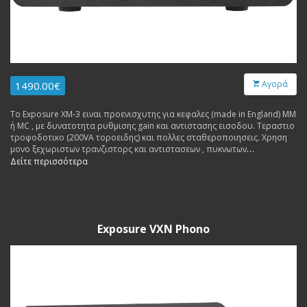
Αγορά
1490.00€
Το Exposure XM-3 ειναι προενισχυτης για κεφαλες (made in England) ΜΜ
ή MC , με δυνατοτητα ρυθμισης gain και αντιστασης εισοδου. Τεραστιο
τροφοδοτικο (200VA τοροειδης) και πολλες σταθεροποιησεις. Χρηση
μονο ξεχωριστων τρανζιστορς και αντιστασεων , πυκνωτων
υπερυψηλης ποιοτητας. Εγγυηση 3 χρονια.
Δείτε περισσότερα
Exposure VXN Phono