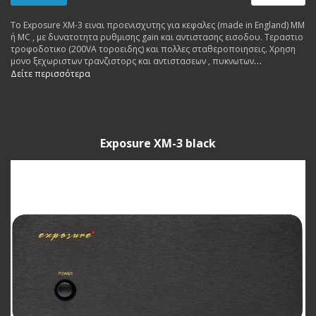
Το Exposure XM-3 ειναι προενισχυτης για κεφαλες (made in England) ΜΜ
ή MC , με δυνατοτητα ρυθμισης gain και αντιστασης εισοδου. Τεραστιο
τροφοδοτικο (200VA τοροειδης) και πολλες σταθεροποιησεις. Χρηση
μονο ξεχωριστων τρανζιστορς και αντιστασεων , πυκνωτων
υπερυψηλης ποιοτητας. Εγγυηση 3 χρονια.
Δείτε περισσότερα
Exposure XM-3 black