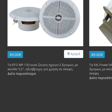
Αγορά
49.00€
49.00€
Τα RTO WP-130 ειναι ζευγος ηχειων 2 δρομων, με
Τα XXL Power Ma
woofer 5,5", αδιαβροχα, για χρηση σε σκαφη.
δρομων, με woo
σκαφη.
Δείτε περισσότερα
Δείτε περισσό