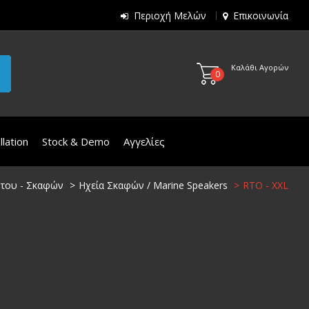
Περιοχή Μελών
Επικοινωνία
Καλάθι Αγορών
0
lation
Stock & Demo
Αγγελίες
ήτου - Σκαφών
Ηχεία Σκαφών / Marine Speakers
RTO - XXL