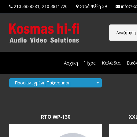
210 3828281
,
210 3811720
Στοά Φέξη 39
info@ko
Αναζήτηση 
Αρχική
Ήχος
Καλώδια
Εικό
Προεπιλεγμένη Ταξινόμηση
RTO WP-130
XXL