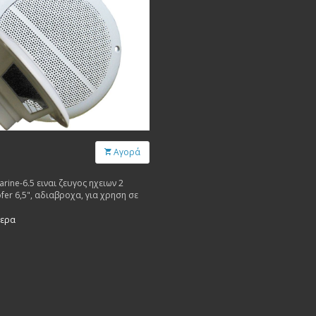
Αγορά
rine-6.5 ειναι ζευγος ηχειων 2
fer 6,5", αδιαβροχα, για χρηση σε
τερα