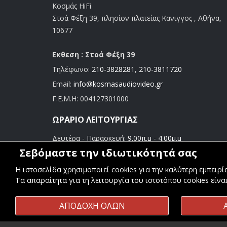
Κοσμάς HiFi
Στοά Φέξη 39, πλησίον πλατείας Κανιγγος , Αθήνα,
10677
Εκθεση : Στοά Φέξη 39
Τηλέφωνο:
210-3828281
,
210-3811720
Email:
info@kosmasaudiovideo.gr
Γ.Ε.Μ.Η:
004127301000
ΩΡΆΡΙΟ ΛΕΙΤΟΥΡΓΊΑΣ
Δευτέρα - Παρασκευή:
9.00π.μ - 4.00μ.μ
Σάββατο:
9.00π.μ - 3.00μ.μ
Σεβόμαστε την ιδιωτικότητά σας
Η ιστοσελίδα χρησιμοποιεί cookies για την καλύτερη εμπειρ
Τα απαραίτητα για τη λειτουργία του ιστοτόπου cookies είνα
ΑΠΟΔΟΧΗ ΟΛΩΝ
Copyright ©
Κοσμάς Audio Video
. All Rights Reserved