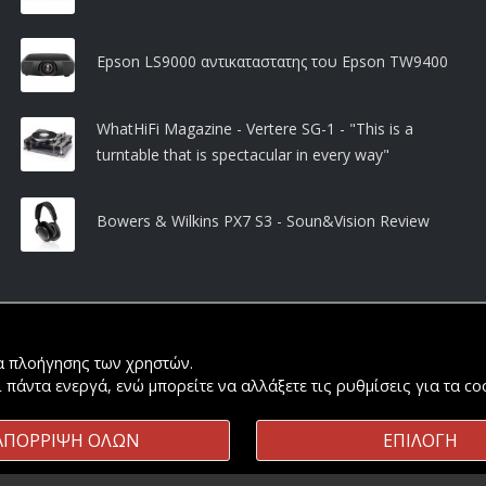
Epson LS9000 αντικαταστατης του Epson TW9400
WhatHiFi Magazine - Vertere SG-1 - "This is a
turntable that is spectacular in every way"
Bowers & Wilkins PX7 S3 - Soun&Vision Review
ία πλοήγησης των χρηστών.
ι πάντα ενεργά, ενώ μπορείτε να αλλάξετε τις ρυθμίσεις για τα c
ΑΠΟΡΡΙΨΗ ΟΛΩΝ
ΕΠΙΛΟΓΗ