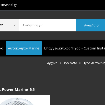
smashifi.gr
Αναζήτηση
σε
να
Αυτοκίνητο-Marine
Επαγγελματικός Ήχος - Custom Instal
Αρχική
Προιόντα
Ήχος Αυτοκιν
 Power Marine-6.5