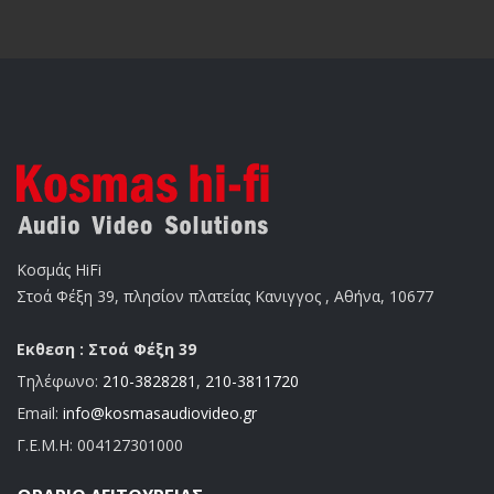
Κοσμάς HiFi
Στοά Φέξη 39, πλησίον πλατείας Κανιγγος , Αθήνα, 10677
Εκθεση : Στοά Φέξη 39
Τηλέφωνο:
210-3828281
,
210-3811720
Email:
info@kosmasaudiovideo.gr
Γ.Ε.Μ.Η:
004127301000