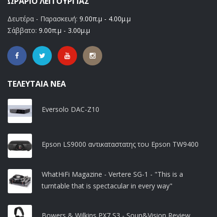
ΩΡΆΡΙΟ ΛΕΙΤΟΥΡΓΊΑΣ
Δευτέρα - Παρασκευή:
9.00π.μ - 4.00μ.μ
Σάββατο:
9.00π.μ - 3.00μ.μ
ΤΕΛΕΥΤΑΊΑ ΝΈΑ
Eversolo DAC-Z10
Epson LS9000 αντικαταστατης του Epson TW9400
WhatHiFi Magazine - Vertere SG-1 - "This is a
turntable that is spectacular in every way"
Bowers & Wilkins PX7 S3 - Soun&Vision Review