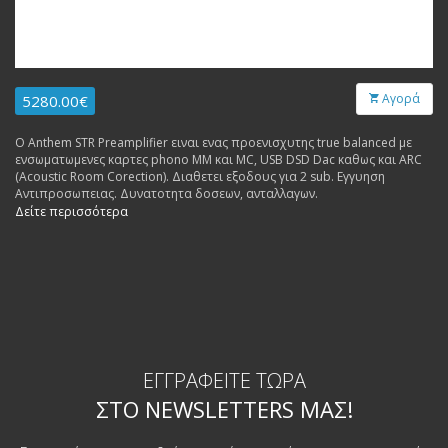
Αγορά
5280.00€
Ο Anthem STR Preamplifier ειναι ενας προενισχυτης true balanced με
ενσωματωμενες καρτες phono MM και MC, USB DSD Dac καθως και ARC
(Acoustic Room Corection). Διαθετει εξοδους για 2 sub. Εγγυηση
Αντιπροσωπειας. Δυνατοτητα δοσεων, ανταλλαγων.
Δείτε περισσότερα
ΕΓΓΡΑΦΕΊΤΕ ΤΏΡΑ
ΣΤΟ NEWSLETTERS ΜΑΣ!