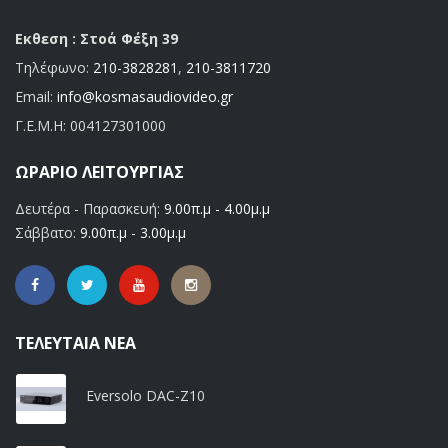
Εκθεση : Στοά Φέξη 39
Τηλέφωνο:
210-3828281
,
210-3811720
Email:
info@kosmasaudiovideo.gr
Γ.Ε.Μ.Η:
004127301000
ΩΡΆΡΙΟ ΛΕΙΤΟΥΡΓΊΑΣ
Δευτέρα - Παρασκευή:
9.00π.μ - 4.00μ.μ
Σάββατο:
9.00π.μ - 3.00μ.μ
ΤΕΛΕΥΤΑΊΑ ΝΈΑ
Eversolo DAC-Z10