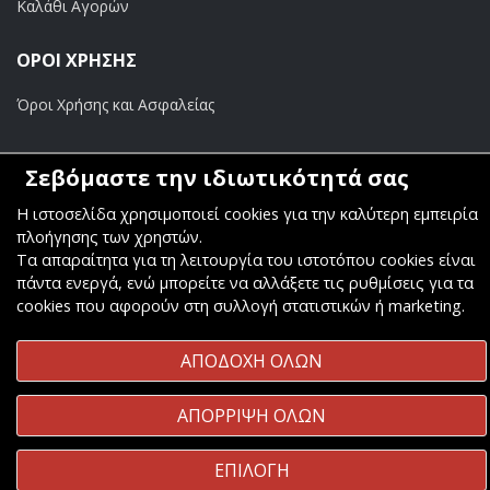
Καλάθι Αγορών
ΟΡΟΙ ΧΡΗΣΗΣ
Όροι Χρήσης και Ασφαλείας
ΠΛΗΡΩΜΕΣ
Σεβόμαστε την ιδιωτικότητά σας
Τραπεζικοί Λογαριασμοί
Η ιστοσελίδα χρησιμοποιεί cookies για την καλύτερη εμπειρία
πλοήγησης των χρηστών.
Τα απαραίτητα για τη λειτουργία του ιστοτόπου cookies είναι
πάντα ενεργά, ενώ μπορείτε να αλλάξετε τις ρυθμίσεις για τα
cookies που αφορούν στη συλλογή στατιστικών ή marketing.
Copyright ©
Κοσμάς Audio Video
. All Rights Reserved
ΑΠΟΔΟΧΗ ΟΛΩΝ
Κατασκευή & Φιλοξενία
Komvos.gr
ΑΠΟΡΡΙΨΗ ΟΛΩΝ
ΕΠΙΛΟΓΗ