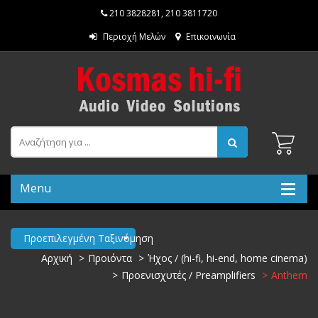
210 3828281
,
210 3811720
Περιοχή Μελών
Επικοινωνία
Menu
Προεπιλεγμένη Ταξινόμηση
Αρχική
Προιόντα
Ήχος / (hi-fi, hi-end, home cinema)
Προενισχυτές / Preamplifiers
Anthem