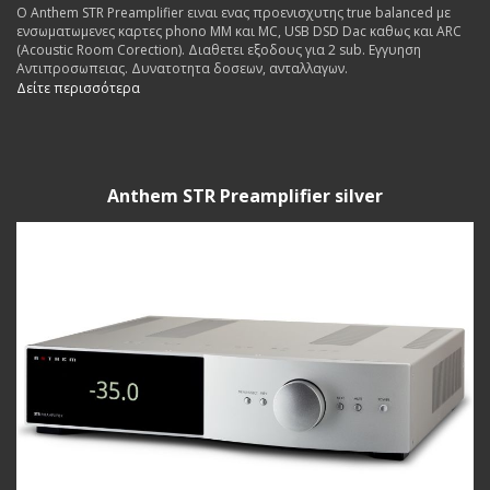
Ο Anthem STR Preamplifier ειναι ενας προενισχυτης true balanced με
ενσωματωμενες καρτες phono MM και MC, USB DSD Dac καθως και ARC
(Acoustic Room Corection). Διαθετει εξοδους για 2 sub. Εγγυηση
Αντιπροσωπειας. Δυνατοτητα δοσεων, ανταλλαγων.
Δείτε περισσότερα
Anthem STR Preamplifier silver