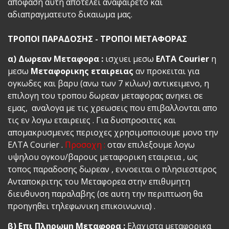
αποφαση αυτη αποτελει αναφαιρετο και
αδιαπραγματευτο δικαιωμα μας.
ΤΡΟΠΟΙ ΠΑΡΑΔΟΣΗΣ - ΤΡΟΠΟΙ ΜΕΤΑΦΟΡΑΣ
α) Δωρεαν Μεταφορα :
ισχυει μεσω
ΕΛΤΑ Courier
η
μεσω
Mεταφορικης εταιρειας
αν προκειται για
ογκωδες και βαρυ (ανω των 7 κιλων) αντικειμενο, η
επιλογη του τροπου δωρεαν μεταφορας ανηκει σε
εμας, αναλογα με τις χρεωσεις που επιβαλλονται απο
τις εν λογω εταιρειες . Για δυσπροσιτες και
απομακρυσμενες περιοχες χρησιμοποιουμε μονο την
ΕΛΤΑ Courier .
Προσοχη :
οταν επιλεξουμε λογω
υψηλου ογκου/βαρους μεταφορικη εταιρεια , ως
τοπος παραδοσης δωρεαν , εννοειται ο πλησιεστερος
Ανταποκριτης του Μεταφορεα στην επιθυμητη
διευθυνση παραλαβης (σε αυτη την περιπτωση θα
προηγηθει τηλεφωνικη επικοινωνια) .
β) Επι Πληρωμη Μεταφορα :
Ελαχιστα μεταφορικα