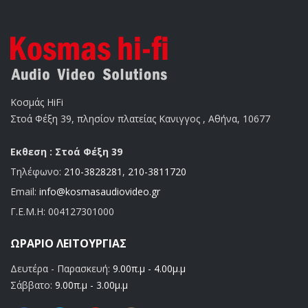
Κοσμάς HiFi
Στοά Φέξη 39, πλησίον πλατείας Κανιγγος , Αθήνα, 10677
Εκθεση : Στοά Φέξη 39
Τηλέφωνο:
210-3828281
,
210-3811720
Email:
info@kosmasaudiovideo.gr
Γ.Ε.Μ.Η:
004127301000
ΩΡΆΡΙΟ ΛΕΙΤΟΥΡΓΊΑΣ
Δευτέρα - Παρασκευή:
9.00π.μ - 4.00μ.μ
Σάββατο:
9.00π.μ - 3.00μ.μ