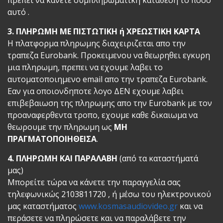
πρέπει να κάνετε συμπληρωματική κατάθεση το ποσό
αυτό .
3. ΠΛΗΡΩΜΗ ΜΕ ΠΙΣΤΩΤΙΚΗ ή ΧΡΕΩΣΤΙΚΗ ΚΑΡΤΑ
Η πλατφορμα πληρωμης διαχειριζεται απο την
τραπεζα Eurobank. Προκειμενου να θεωρηθει εγκυρη
μια πληρωμη, πρεπει να εχουμε λαβει το
αυτοματοποιημενο email απο την τραπεζα Eurobank.
Εαν για οποιονδηποτε λογο ΔΕΝ εχουμε λαβει
επιβεβαιωση της πληρωμης απο την Eurobank με τον
προαναφερθεντα τροπο, εχουμε καθε δικαιωμα να
θεωρουμε την πληρωμη ως
ΜΗ
ΠΡΑΓΜΑΤΟΠΟΙΗΘΕΙΣΑ
.
4. ΠΛΗΡΩΜΗ ΚΑΙ ΠΑΡΑΛΑΒΗ
(από τα καταστήματά
μας)
Μπορείτε τώρα να κάνετε την παραγγελία σας
τηλεφωνικώς 2103811720 , ή μέσω του ηλεκτρονικού
μας καταστήματος
www.kosmasaudiovideo.gr
και να
περάσετε να πληρώσετε και να παραλάβετε την