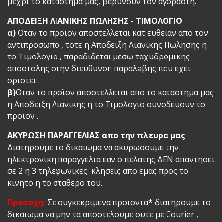
μεχρι το καταστημα μας, βαρυνουν τον αγοραστη.
ΑΠΟΔΕΙΞΗ ΛΙΑΝΙΚΗΣ ΠΩΛΗΣΗΣ - ΤΙΜΟΛΟΓΙΟ
α)
Οταν το προϊον αποστελλεται κατ ευθειαν απο τον
αντιπροσωπο , τοτε η Αποδειξη Λιανικης Πωλησης η
το Τιμολογιο , παραδιδεται μεσω ταχυδρομικης
αποστολης στην διευθυνση παραλaβης που εχει
οριστει .
β)
Οταν το προϊον αποστελλεται απο το καταστημα μας
η Αποδειξη Λιανικης η το Τιμολογιο συνοδευουν το
προϊον .
ΑΚΥΡΩΣΗ ΠΑΡΑΓΓΕΛΙΑΣ απο την πλευρα μας
Διατηρουμε το δικαιωμα να ακυρωσουμε την
ηλεκτρονικη παραγγελια εαν ο πελατης ΔΕΝ απαντησει
σε 2 η 3 τηλεφωνικες κλησεις απο εμας προς το
κινητο η το σταθερο του.
Προσοχη:
Σε συγκεκριμενα προιοντα
*
διατηρουμε το
δικαιωμα να μην τα αποστελουμε ουτε με Courier ,