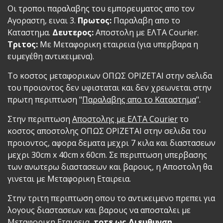
Οι τροποι παραλαβης του εμπορευματος απο τον
Αγοραστη, ειναι 3.
Πρωτος:
Παραλαβη απο το
Καταστημα.
Δευτερος:
Αποστολη με ΕΛΤΑ Courier.
Τριτος:
Με Μεταφορικη εταιρεια (για υπερβαρα η
ευμεγέθη αντικειμενα).
Το κοστος μεταφορικων ΟΠΩΣ ΟΡΙΖΕΤΑΙ στην σελιδα
του προιοντος δεν υφισταται και δεν χρεωνεται στην
πρωτη περιπτωση "
Παραλαβης απο το Καταστημα
".
Στην περιπτωση
Αποστολης με ΕΛΤΑ Courier
το
κοστος αποστολης ΟΠΩΣ ΟΡΙΖΕΤΑΙ στην σελιδα του
προιοντος, αφορα δεματα μεχρι 7 κιλα και διαστασεων
μεχρι 30cm x 40cm x 60cm. Σε περιπτωση υπερβασης
των ανωτερω διαστασεων και βαρους, η Αποστολη θα
γινεται με Μεταφορικη Εταιρεια.
Στην τριτη περιπτωση οπου το αντικειμενο πρεπει για
λογους διαστασεων και βαρους να αποσταλει με
Μεταφορικη Εταιρεια,
τοτε ως Διευθυνση