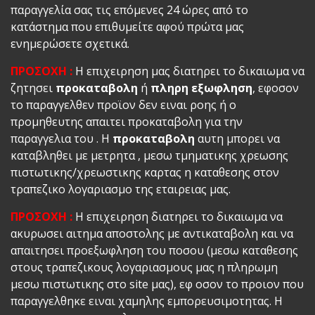
παραγγελία σας τις επόμενες 24 ώρες από το
κατάστημα που επιθυμείτε αφού πρώτα μας
ενημερώσετε σχετικά.
ΠΡΟΣΟΧΗ :
Η επιχειρηση μας διατηρει το δικαιωμα να
ζητησει
προκαταβολη
ή
πληρη εξωφληση
, εφοσον
το παραγγελθεν προϊον δεν ειναι ροης ή ο
προμηθευτης απαιτει προκαταβολη για την
παραγγελια του . Η
προκαταβολη
αυτη μπορει να
καταβληθει με μετρητα , μεσω τμηματικης χρεωσης
πιστωτικης/χρεωστικης καρτας η καταθεσης στον
τραπεζικο λογαριασμο της εταιρειας μας.
ΠΡΟΣΟΧΗ :
Η επιχειρηση διατηρει το δικαιωμα να
ακυρωσει αιτημα αποστολης με αντικαταβολη και να
απαιτησει προεξωφληση του ποσου (μεσω καταθεσης
στους τραπεζικους λογαριασμους μας η πληρωμη
μεσω πιστωτικης στο site μας), εφ οσον το προιον που
παραγγελθηκε ειναι χαμηλης εμπορευσιμοτητας. Η