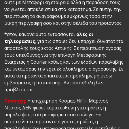
ουτε με Μεταφορικη εταιρεια αλλα η παραδοση τους
να γινεται αποκλειστικα στο καταστημα. Σε αυτην την
περιπτωση το αναγραφουμε ευκρινως τοσο στην
μικρη περιγραφη οσο και στην σελιδα του προιοντος.
*
στον κανονα αυτο εντασσονται
ολες οι
τηλεορασεις
, για τις οποιες δεν υπαρχει δυνατοτητα
αποστολης τους εκτος Αττικης. Σε περιπτωση αγορας
τους υπευθυνος για την επιλογη Μεταφορικης
Εταιρειας η Courier καθως και των εξοδων παραλαβης
και μεταφορας την εχει εξ ολοκληρου ο αγοραστης. Σε
αυτα τα προιοντα απαιτειεται προπληρωμη μεσω
εμβασματος η πιστωτικης. Αντικαταβολη δεν
προβλεπεται.
Προσοχη:
Η επιχειρηση Κοσμας-HiFi - Μαρινος
Ντοκος ΔΕΝ φερει καμια ευθυνη για πραξεις η
παραλειψεις του μεταφορεα που επιλεγει να
αποστειλει τα προιοντα η για τις πραξεις η
παραλειψεις του μεταφορεα που εστειλε η επελεψε ο