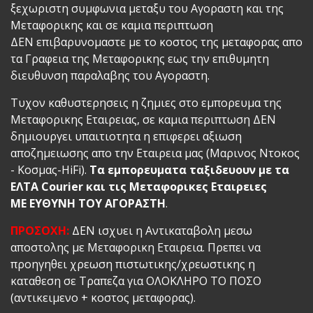
ξεχωριστη συμφωνια μεταξυ του Αγοραστη και της
Μεταφορικης και σε καμια περιπτωση
ΔΕΝ επιβαρυνομαστε με το κοστος της μεταφορας απο
τα Γραφεια της Μεταφορικης εως την επιθυμητη
διευθυνση παραλαβης του Αγοραστη.
Τυχον καθυστερησεις η ζημιες στο εμπορευμα της
Μεταφορικης Εταιρειας, σε καμια περιπτωση ΔΕΝ
δημιουργει υπαιτιοτητα η επιφερει αξιωση
αποζημειωσης απο την Εταιρεια μας (Μαρινος Ντοκος
- Kοσμας-HiFi).
Τα εμπορευματα ταξιδευουν με τα
ΕΛΤΑ Courier και τις Μεταφορικες Εταιρειες
ΜΕ ΕΥΘΥΝΗ ΤΟΥ ΑΓΟΡΑΣΤΗ
.
ΠΡΟΣΟΧΗ:
ΔΕΝ ισχυει η Αντικαταβολη μεσω
αποστολης με Μεταφορικη Εταιρεια. Πρεπει να
προηγηθει χρεωση πιστωτικης/χρεωστικης η
καταθεση σε Τραπεζα για ΟΛΟΚΛΗΡΟ ΤΟ ΠΟΣΟ
(αντικειμενο + κοστος μεταφορας).