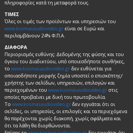
πληροφορίες κατά τη μεταφορά τους.
ΤΙΜΕΣ
Όλες οι τιμές των προϊόντων και υπηρεσιών του
www.kosmasaudiovideo.gr
είναι σε Ευρώ και
περιλαμβάνουν 24% Φ.Π.Α.
ΔΙΑΦΟΡΑ
Περιορισμός ευθύνης: Δεδομένης της φύσης και του
όγκου του Διαδικτύου, υπό οποιεσδήποτε συνθήκες,
το
www.kosmasaudiovideo.gr
δεν ευθύνεται για
οποιασδήποτε μορφής ζημία υποστεί ο επισκέπτης/
χρήστης των σελίδων, υπηρεσιών, επιλογών και
περιεχομένων του
www.kosmasaudiovideo.gr
στις
οποίες προβαίνει με δική του πρωτοβουλία.
Το
www.kosmasaudiovideo.gr
δεν εγγυάται ότι οι
σελίδες, οι υπηρεσίες, οι επιλογές και τα περιεχόμενα
θα παρέχονται χωρίς διακοπή, χωρίς σφάλματα και
ότι τα λάθη θα διορθώνονται.
Επίσης το
www.kosmasaudiovideo.gr
δεν εγγυάται ότι