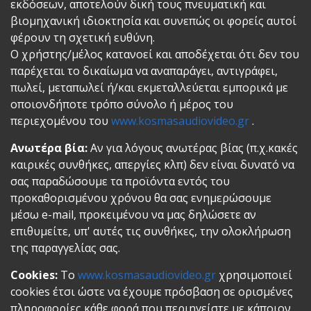
εκδόσεων, αποτελούν δική τους πνευματική και
βιομηχανική ιδιοκτησία και συνεπώς οι φορείς αυτοί
φέρουν τη σχετική ευθύνη.
Ο χρήστης/μέλος κατανοεί και αποδέχεται ότι δεν του
παρέχεται το δικαίωμα να αναπαράγει, αντιγράφει,
πωλεί, μεταπωλεί ή/και εκμεταλλεύεται εμπορικά με
οποιονδήποτε τρόπο σύνολο ή μέρος του
περιεχομένου του
www.kosmasaudiovideo.gr
.
Ανωτέρα βία:
Αν για λόγους ανωτέρας βίας (π.χ.κακές
καιρικές συνθήκες, απεργίες κλπ) δεν είναι δυνατό να
σας παραδώσουμε τα προϊόντα εντός του
προκαθορισμένου χρόνου θα σας ενημερώσουμε
μέσω e-mail, προκειμένου να μας δηλώσετε αν
επιθυμείτε, υπ' αυτές τις συνθήκες, την ολοκλήρωση
της παραγγελίας σας.
Cookies:
Το
www.kosmasaudiovideo.gr
χρησιμοποιεί
cookies έτσι ώστε να έχουμε πρόσβαση σε ορισμένες
πληροφορίες κάθε φορά που περιηγείστε με κάποιον