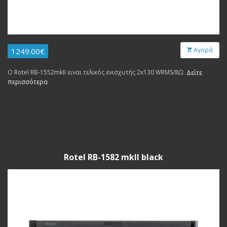
Αγορά
1249.00€
Ο Rotel RB-1552mkII ειναι τελικός ενισχυτής 2x130 WRMS/8Ω.
Δείτε
περισσότερα
Rotel RB-1582 mkII black