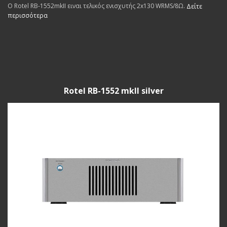
Ο Rotel RB-1552mkII ειναι τελικός ενισχυτής 2x130 WRMS/8Ω.
Δείτε
περισσότερα
Rotel RB-1552 mkII silver