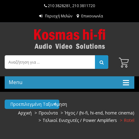
210 3828281
,
210 3811720
Περιοχή Μελών
Επικοινωνία
Menu
Προεπιλεγμένη Ταξινόμηση
Αρχική
Προιόντα
Ήχος / (hi-fi, hi-end, home cinema)
Τελικοί Ενισχυτές / Power Amplifiers
Rotel