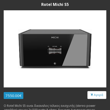
Rotel Michi S5
Αγορά
7550.00€
Ο Rotel Michi S5 ειναι δικαναλος τελικος ενισχυτής (stereo power
amplifier) ισχυος 2x 500 watts 8 ohms. Εγγυηση Αντιπροσωπειας.