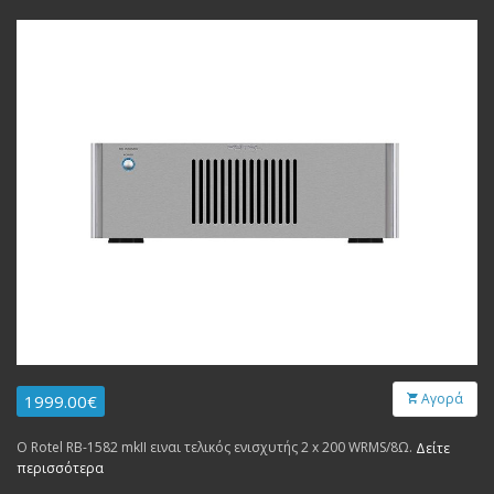
Αγορά
1999.00€
Ο Rotel RB-1582 mkII ειναι τελικός ενισχυτής 2 x 200 WRMS/8Ω.
Δείτε
περισσότερα