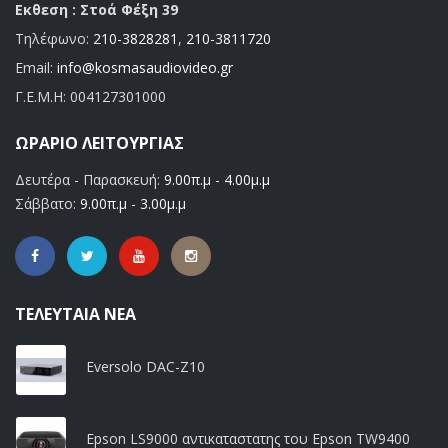
Εκθεση : Στοά Φέξη 39
Τηλέφωνο:
210-3828281
,
210-3811720
Email:
info@kosmasaudiovideo.gr
Γ.Ε.Μ.Η:
004127301000
ΩΡΆΡΙΟ ΛΕΙΤΟΥΡΓΊΑΣ
Δευτέρα - Παρασκευή:
9.00π.μ - 4.00μ.μ
Σάββατο:
9.00π.μ - 3.00μ.μ
ΤΕΛΕΥΤΑΊΑ ΝΈΑ
Eversolo DAC-Z10
Epson LS9000 αντικαταστατης του Epson TW9400