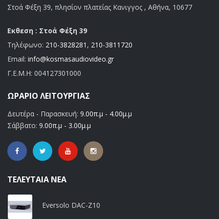
Στοά Φέξη 39, πλησίον πλατείας Κανιγγος , Αθήνα, 10677
Εκθεση : Στοά Φέξη 39
Τηλέφωνο:
210-3828281
,
210-3811720
Email:
info@kosmasaudiovideo.gr
Γ.Ε.Μ.Η:
004127301000
ΩΡΆΡΙΟ ΛΕΙΤΟΥΡΓΊΑΣ
Δευτέρα - Παρασκευή:
9.00π.μ - 4.00μ.μ
Σάββατο:
9.00π.μ - 3.00μ.μ
ΤΕΛΕΥΤΑΊΑ ΝΈΑ
Eversolo DAC-Z10