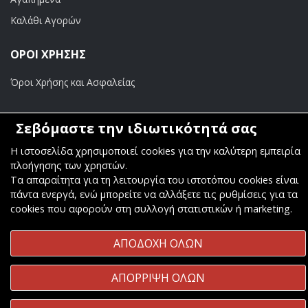
Καλάθι Αγορών
ΟΡΟΙ ΧΡΗΣΗΣ
Όροι Χρήσης και Ασφαλείας
ΠΛΗΡΩΜΕΣ
Σεβόμαστε την ιδιωτικότητά σας
Τραπεζικοί Λογαριασμοί
Η ιστοσελίδα χρησιμοποιεί cookies για την καλύτερη εμπειρία
πλοήγησης των χρηστών.
Τα απαραίτητα για τη λειτουργία του ιστοτόπου cookies είναι
πάντα ενεργά, ενώ μπορείτε να αλλάξετε τις ρυθμίσεις για τα
cookies που αφορούν στη συλλογή στατιστικών ή marketing.
Copyright ©
Κοσμάς Audio Video
. All Rights Reserved
ΑΠΟΔΟΧΗ ΟΛΩΝ
Κατασκευή & Φιλοξενία
Komvos.gr
ΑΠΟΡΡΙΨΗ ΟΛΩΝ