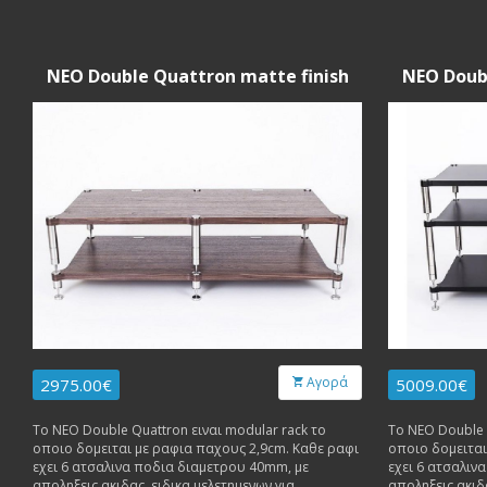
NEO Double Quattron matte finish
NEO Doubl
Αγορά
2975.00€
5009.00€
Το NEO Double Quattron ειναι modular rack το
Το NEO Double 
οποιο δομειται με ραφια παχους 2,9cm. Καθε ραφι
οποιο δομειται
εχει 6 ατσαλινα ποδια διαμετρου 40mm, με
εχει 6 ατσαλιν
αποληξεις ακιδας, ειδικα μελετημενων για
αποληξεις ακιδα