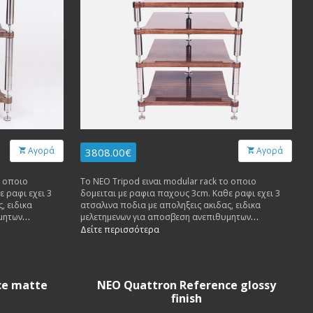
Αγορά
Αγορά
3808.00€
ο οποιο
Το NEO Tripod ειναι modular rack το οποιο
 ραφι εχει 3
δομειται με ραφια παχους 3cm. Καθε ραφι εχει 3
, ειδικα
ατσαλινα ποδια με αποληξεις ακιδας, ειδικα
μητων
μελετημενων για αποσβεση ανεπιθυμητων
ς μεχρι 60
κραδασμων. Καθε ραφι δεχεται βαρος μεχρι 60
Δείτε περισσότερα
κιλα.
ce matte
NEO Quattron Reference glossy
finish