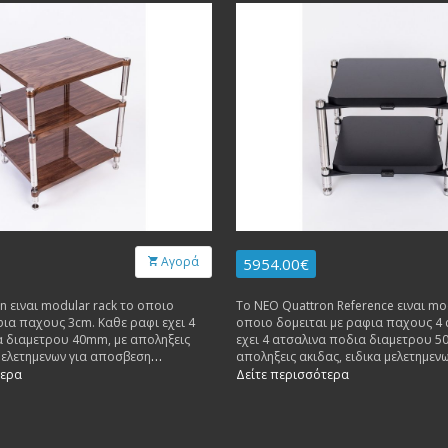
Αγορά
5954.00€
n ειναι modular rack το οποιο
Το NEO Quattron Reference ειναι mo
φια παχους 3cm. Καθε ραφι εχει 4
οποιο δομειται με ραφια παχους 4 
α διαμετρου 40mm, με αποληξεις
εχει 4 ατσαλινα ποδια διαμετρου 5
 μελετημενων για αποσβεση
αποληξεις ακιδας, ειδικα μελετημενω
κραδασμων. Καθε ραφι δεχεται
αποσβεση ανεπιθυμητων κραδασμων
τερα
Δείτε περισσότερα
 κιλα.
δεχεται βαρος μεχρι 100 κιλα.