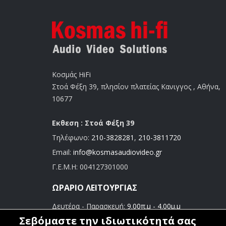
Κοσμάς HiFi
Στοά Φέξη 39, πλησίον πλατείας Κανιγγος , Αθήνα,
10677
Εκθεση : Στοά Φέξη 39
Τηλέφωνο:
210-3828281
,
210-3811720
Email:
info@kosmasaudiovideo.gr
Γ.Ε.Μ.Η:
004127301000
ΩΡΆΡΙΟ ΛΕΙΤΟΥΡΓΊΑΣ
Δευτέρα - Παρασκευή:
9.00π.μ - 4.00μ.μ
Σάββατο:
9.00π.μ - 3.00μ.μ
Σεβόμαστε την ιδιωτικότητά σας