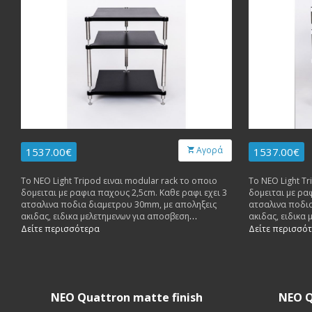
Αγορά
1537.00€
1537.00€
Το NEO Light Tripod ειναι modular rack το οποιο
Το NEO Light Tr
δομειται με ραφια παχους 2,5cm. Καθε ραφι εχει 3
δομειται με ρα
ατσαλινα ποδια διαμετρου 30mm, με αποληξεις
ατσαλινα ποδι
ακιδας, ειδικα μελετημενων για αποσβεση
ακιδας, ειδικα
ανεπιθυμητων κραδασμων. Καθε ραφι δεχεται
ανεπιθυμητων 
Δείτε περισσότερα
Δείτε περισσό
βαρος μεχρι 50 κιλα.
βαρος μεχρι 50
NEO Quattron matte finish
NEO Q