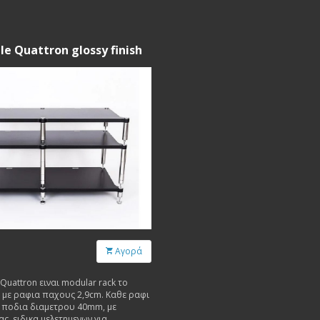
e Quattron glossy finish
Αγορά
Quattron ειναι modular rack το
 με ραφια παχους 2,9cm. Καθε ραφι
α ποδια διαμετρου 40mm, με
ς, ειδικα μελετημενων για