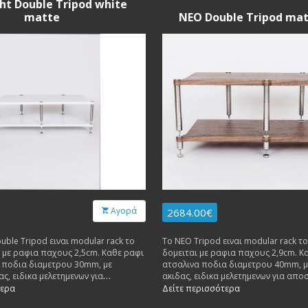
ht Double Tripod white
matte
NEO Double Tripod matt
Αγορά
2684.00€
uble Tripod ειναι modular rack το
Το NEO Tripod ειναι modular rack τ
 με ραφια παχους 2,5cm. Καθε ραφι
δομειται με ραφια παχους 2,9cm. Κα
α ποδια διαμετρου 30mm, με
ατσαλινα ποδια διαμετρου 40mm, μ
ς, ειδικα μελετημενων για
ακιδας, ειδικα μελετημενων για απο
ιθυμητων κραδασμων. Καθε ραφι
ανεπιθυμητων κραδασμων. Καθε ραφ
τερα
Δείτε περισσότερα
μεχρι 50 κιλα.
βαρος μεχρι 60 κιλα.