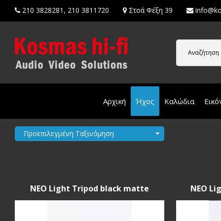
210 3828281
,
210 3811720
Στοά Φέξη 39
info@ko
Αναζήτηση 
Αρχική
Ήχος
Καλώδια
Εικό
Προεπιλεγμένη Ταξινόμηση
NEO Light Tripod black matte
NEO Lig