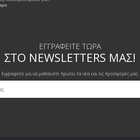
ιθυμητων κραδασμων. Καθε ραφι
τερα
μεχρι 70 κιλα.
ΕΓΓΡΑΦΕΊΤΕ ΤΏΡΑ
ΣΤΟ NEWSLETTERS ΜΑΣ!
Εγγραφείτε για να μαθαίνετε πρώτοι τα νέα και τις προσφορές μας.