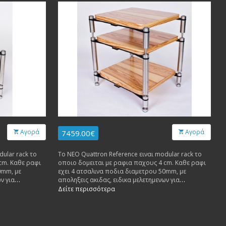
Αγορά
Αγορά
7459.00€
dular rack το
Το NEO Quattron Reference ειναι modular rack το
cm. Καθε ραφι
οποιο δομειται με ραφια παχους 4 cm. Καθε ραφι
0mm, με
εχει 4 ατσαλινα ποδια διαμετρου 50mm, με
ν για
αποληξεις ακιδας, ειδικα μελετημενων για
. Καθε ραφι
αποσβεση ανεπιθυμητων κραδασμων. Καθε ραφι
Δείτε περισσότερα
δεχεται βαρος μεχρι 100 κιλα.