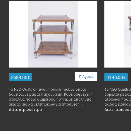
Αγορά
2684.00€
4340.00€
Το NEO Quattron ειναι modular rack το οποιο
Το NEO Quattro
δομειται με ραφια παχους 3cm. Καθε ραφι εχει 4
δομειται με ρα
ατσαλινα ποδια διαμετρου 40mm, με αποληξεις
ατσαλινα ποδι
ακιδας, ειδικα μελετημενων για αποσβεση
ακιδας, ειδικα
ανεπιθυμητων κραδασμων. Καθε ραφι δεχεται
ανεπιθυμητων 
Δείτε περισσότερα
Δείτε περισσό
βαρος μεχρι 70 κιλα.
βαρος μεχρι 70