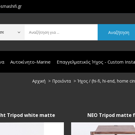
smashifi.gr
Αναζήτηση
σε
να
Αυτοκίνητο-Marine
Επαγγελματικός Ήχος - Custom Instal
Αρχική
Προιόντα
Ήχος / (hi-fi, hi-end, home c
ht Tripod white matte
NEO Tripod matte f