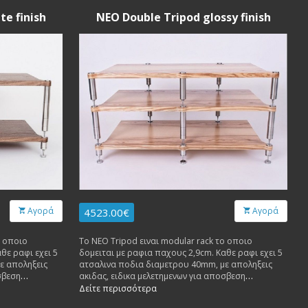
e finish
NEO Double Tripod glossy finish
Αγορά
Αγορά
4523.00€
ο οποιο
Το NEO Tripod ειναι modular rack το οποιο
θε ραφι εχει 5
δομειται με ραφια παχους 2,9cm. Καθε ραφι εχει 5
ε αποληξεις
ατσαλινα ποδια διαμετρου 40mm, με αποληξεις
σβεση
ακιδας, ειδικα μελετημενων για αποσβεση
ι δεχεται
ανεπιθυμητων κραδασμων. Καθε ραφι δεχεται
Δείτε περισσότερα
βαρος μεχρι 60 κιλα.