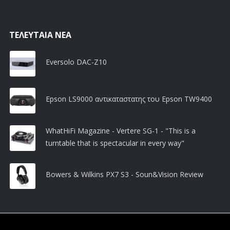
ΤΕΛΕΥΤΑΊΑ ΝΈΑ
Eversolo DAC-Z10
Epson LS9000 αντικαταστατης του Epson TW9400
WhatHiFi Magazine - Vertere SG-1 - "This is a
turntable that is spectacular in every way"
Bowers & Wilkins PX7 S3 - Soun&Vision Review