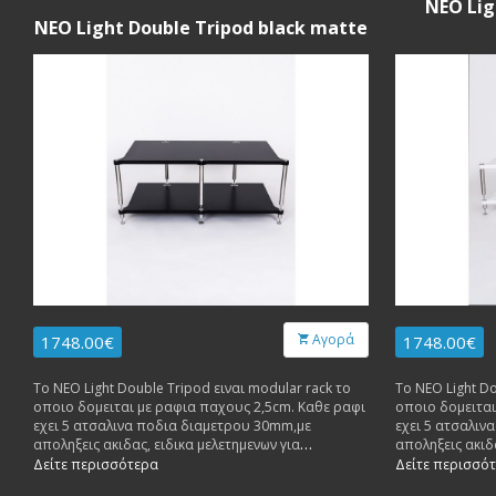
NEO Lig
NEO Light Double Tripod black matte
Αγορά
1748.00€
1748.00€
Το NEO Light Double Tripod ειναι modular rack το
Το NEO Light Do
οποιο δομειται με ραφια παχους 2,5cm. Καθε ραφι
οποιο δομειται
εχει 5 ατσαλινα ποδια διαμετρου 30mm,με
εχει 5 ατσαλιν
αποληξεις ακιδας, ειδικα μελετημενων για
αποληξεις ακιδα
αποσβεση ανεπιθυμητων κραδασμων. Καθε ραφι
αποσβεση ανεπ
Δείτε περισσότερα
Δείτε περισσό
δεχεται βαρος μεχρι 50 κιλα.
δεχεται βαρος 