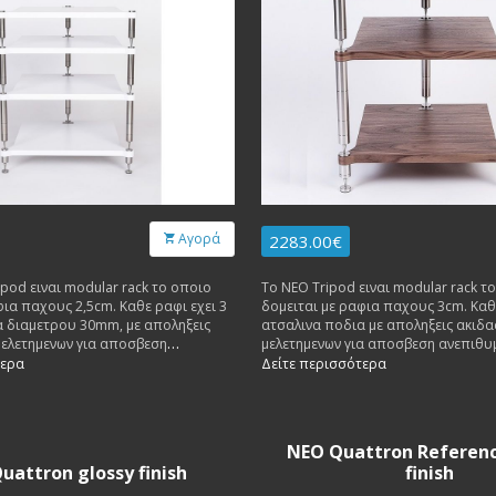
Αγορά
2283.00€
ipod ειναι modular rack το οποιο
Το NEO Tripod ειναι modular rack τ
φια παχους 2,5cm. Καθε ραφι εχει 3
δομειται με ραφια παχους 3cm. Καθε
α διαμετρου 30mm, με αποληξεις
ατσαλινα ποδια με αποληξεις ακιδας
 μελετημενων για αποσβεση
μελετημενων για αποσβεση ανεπιθυ
κραδασμων. Καθε ραφι δεχεται
κραδασμων. Καθε ραφι δεχεται βαρο
τερα
Δείτε περισσότερα
 κιλα.
κιλα.
NEO Quattron Referen
uattron glossy finish
finish