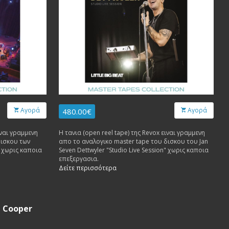
Αγορά
Αγορά
480.00€
ιναι γραμμενη
Η τανια (open reel tape) της Revox ειναι γραμμενη
δισκου των
απο το αναλογικο master tape του δισκου του Jan
" χωρις καποια
Seven Dettwyler "Studio Live Session" χωρις καποια
επεξεργασια.
Δείτε περισσότερα
e Cooper