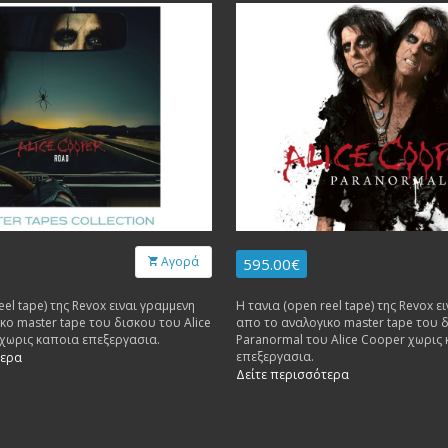
Αγορά
595.00€
eel tape) της Revox ειναι γραμμενη
Η τανια (open reel tape) της Revox ε
κο master tape του δισκου του Alice
απο το αναλογικο master tape του 
 χωρις καποια επεξεργασια.
Paranormal του Alice Cooper χωρις
επεξεργασια.
τερα
Δείτε περισσότερα