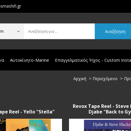
smashifi.gr
Αναζήτηση
σε
να
Αυτοκίνητο-Marine
Επαγγελματικός Ήχος - Custom Instal
Αρχική
Περιεχόμενο
Προ
Revox Tape Reel - Steve
pe Reel - Yello "Stella"
Djabe "Back to Gy