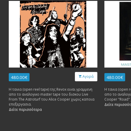
Αγορά
480.00€
480.00€
Η τανια (open reel tape) της Revox ειναι γραμμενη
Η τανια (open r
απο το αναλογικο master tape του δισκου Live
απο το αναλογι
From The Astroturf του Alice Cooper χωρις καποια
Cooper "Road"
επεξεργασια.
Δείτε περισσό
Δείτε περισσότερα