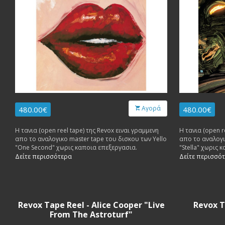
Αγορά
480.00€
480.00€
Η τανια (open reel tape) της Revox ειναι γραμμενη
Η τανια (open r
απο το αναλογικο master tape του δισκου των Yello
απο το αναλογι
"One Second" χωρις καποια επεξεργασια.
"Stella" χωρις
Δείτε περισσότερα
Δείτε περισσό
Revox Tape Reel - Alice Cooper "Live
Revox T
From The Astroturf"