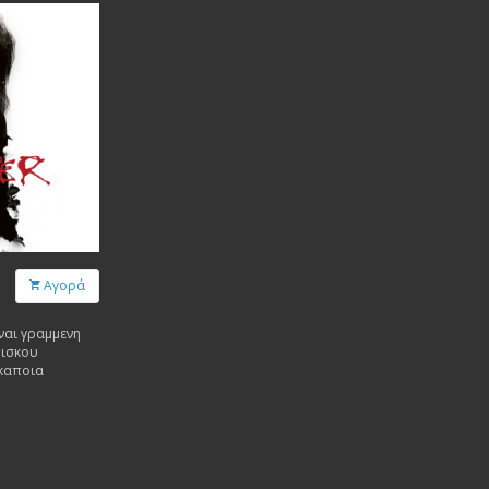
Αγορά
ιναι γραμμενη
δισκου
 καποια