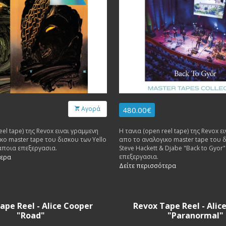
Αγορά
480.00€
eel tape) της Revox ειναι γραμμενη
Η τανια (open reel tape) της Revox ε
κο master tape του δισκου των Yello
απο το αναλογικο master tape του 
 καποια επεξεργασια.
Steve Hackett & Djabe "Back to Gyor
επεξεργασια.
τερα
Δείτε περισσότερα
ape Reel - Alice Cooper
Revox Tape Reel - Alic
"Road"
"Paranormal"