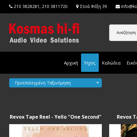
210 3828281
,
210 3811720
Στοά Φέξη 39
info@ko
Αναζήτηση 
Αρχική
Ήχος
Καλώδια
Εικό
Προεπιλεγμένη Ταξινόμηση
Revox Tape Reel - Yello "One Second"
Revox Ta