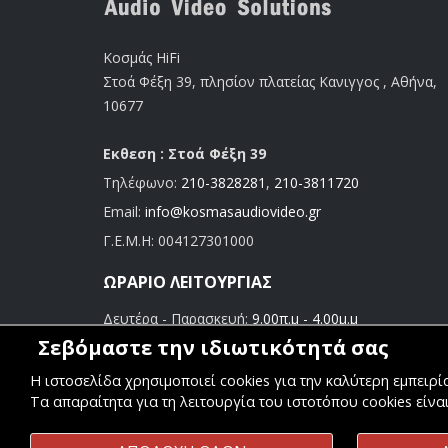
Κοσμάς HiFi
Στοά Φέξη 39, πλησίον πλατείας Κανιγγος , Αθήνα,
10677
Εκθεση : Στοά Φέξη 39
Τηλέφωνο:
210-3828281
,
210-3811720
Email:
info@kosmasaudiovideo.gr
Γ.Ε.Μ.Η:
004127301000
ΩΡΆΡΙΟ ΛΕΙΤΟΥΡΓΊΑΣ
Δευτέρα - Παρασκευή:
9.00π.μ - 4.00μ.μ
Σάββατο:
9.00π.μ - 3.00μ.μ
Σεβόμαστε την ιδιωτικότητά σας
Η ιστοσελίδα χρησιμοποιεί cookies για την καλύτερη εμπειρ
Τα απαραίτητα για τη λειτουργία του ιστοτόπου cookies είνα