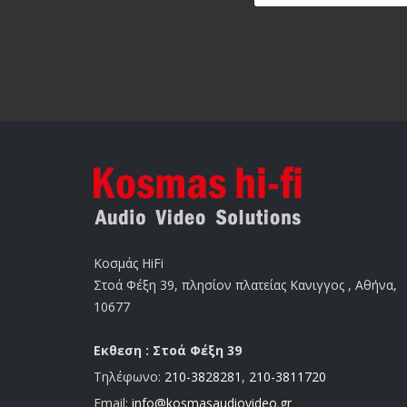
Κοσμάς HiFi
Στοά Φέξη 39, πλησίον πλατείας Κανιγγος , Αθήνα,
10677
Εκθεση : Στοά Φέξη 39
Τηλέφωνο:
210-3828281
,
210-3811720
Email:
info@kosmasaudiovideo.gr