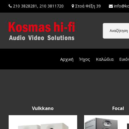
210 3828281
,
210 3811720
Στοά Φέξη 39
info@ko
Αναζήτηση 
Αρχική
Ήχος
Καλώδια
Εικό
Vulkkano
Focal