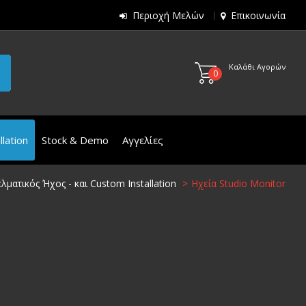
Περιοχή Μελών
Επικοινωνία
Καλάθι Αγορών
0
lation
Stock & Demo
Αγγελίες
λματικός Ήχος - και Custom Installation
Ηχεία Studio Monitor