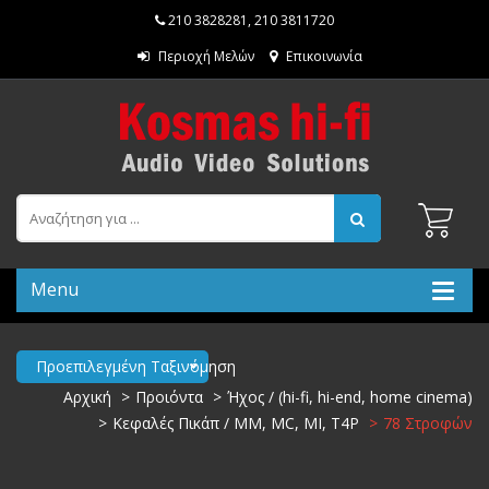
210 3828281
,
210 3811720
Περιοχή Μελών
Επικοινωνία
Menu
Προεπιλεγμένη Ταξινόμηση
Αρχική
Προιόντα
Ήχος / (hi-fi, hi-end, home cinema)
Κεφαλές Πικάπ / MM, MC, MI, T4P
78 Στροφών