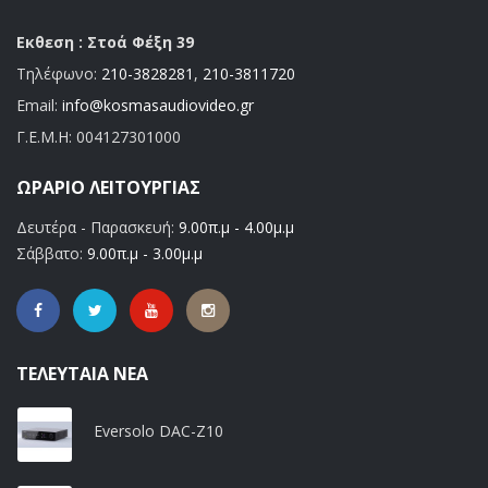
Εκθεση : Στοά Φέξη 39
Τηλέφωνο:
210-3828281
,
210-3811720
Email:
info@kosmasaudiovideo.gr
Γ.Ε.Μ.Η:
004127301000
ΩΡΆΡΙΟ ΛΕΙΤΟΥΡΓΊΑΣ
Δευτέρα - Παρασκευή:
9.00π.μ - 4.00μ.μ
Σάββατο:
9.00π.μ - 3.00μ.μ
ΤΕΛΕΥΤΑΊΑ ΝΈΑ
Eversolo DAC-Z10