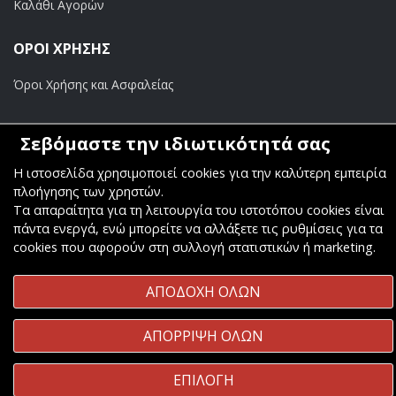
Καλάθι Αγορών
ΟΡΟΙ ΧΡΗΣΗΣ
Όροι Χρήσης και Ασφαλείας
ΠΛΗΡΩΜΕΣ
Σεβόμαστε την ιδιωτικότητά σας
Τραπεζικοί Λογαριασμοί
Η ιστοσελίδα χρησιμοποιεί cookies για την καλύτερη εμπειρία
πλοήγησης των χρηστών.
Τα απαραίτητα για τη λειτουργία του ιστοτόπου cookies είναι
πάντα ενεργά, ενώ μπορείτε να αλλάξετε τις ρυθμίσεις για τα
cookies που αφορούν στη συλλογή στατιστικών ή marketing.
Copyright ©
Κοσμάς Audio Video
. All Rights Reserved
ΑΠΟΔΟΧΗ ΟΛΩΝ
Κατασκευή & Φιλοξενία
Komvos.gr
ΑΠΟΡΡΙΨΗ ΟΛΩΝ
ΕΠΙΛΟΓΗ