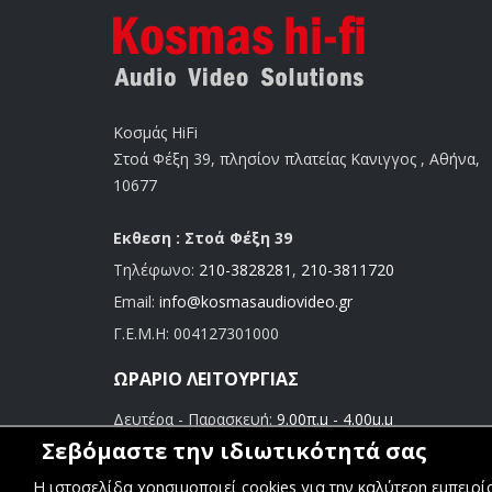
Κοσμάς HiFi
Στοά Φέξη 39, πλησίον πλατείας Κανιγγος , Αθήνα,
10677
Εκθεση : Στοά Φέξη 39
Τηλέφωνο:
210-3828281
,
210-3811720
Email:
info@kosmasaudiovideo.gr
Γ.Ε.Μ.Η:
004127301000
ΩΡΆΡΙΟ ΛΕΙΤΟΥΡΓΊΑΣ
Δευτέρα - Παρασκευή:
9.00π.μ - 4.00μ.μ
Σάββατο:
9.00π.μ - 3.00μ.μ
Σεβόμαστε την ιδιωτικότητά σας
Η ιστοσελίδα χρησιμοποιεί cookies για την καλύτερη εμπειρ