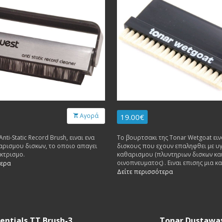
Αγορά
19.00€
nti-Static Record Brush, ειναι ενα
To βουρτσακι της Tonar Wetgoat ειν
αρισμου δισκων, το οποιο απαγει
δισκους που εχουν επαληφθει με υ
εκτρισμο.
καθαρισμου (πλυντηριων δισκων και
οινοπνευματος) . Ειναι επισης μια κ
τερα
βαθυ καθαρισμα πριν χρησιμοποιηθ
Δείτε περισσότερα
κλασσικο βουρτσακι ινων ανθρακα 
καθε ακαθαρσια που θα φερει το we
επιφανεια . Κοσμας HiFi : Τo συστην
δισκους ταλαιπωρημενους και μεταχ
Καλος λογος κοστους/αποδοσης .
entials TT Brush-3
Tonar Dustawa