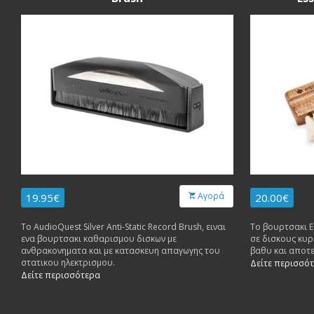
Αγορά
19.95€
20.00€
To AudioQuest Silver Anti-Static Record Brush, ειναι
To βουρτσακι Es
ενα βουρτσακι καθαρισμου δισκων με
σε δισκους κυ
ανθρακονηματα και με κατασκευη απαγωγης του
βαθυ και αποτ
στατικου ηλεκτρισμου.
Δείτε περισσό
Δείτε περισσότερα