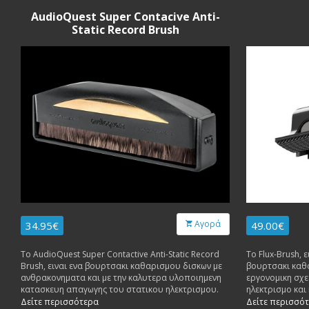
AudioQuest Super Contacive Anti-
Static Record Brush
Αγορά
34.95€
49.00€
To AudioQuest Super Contactive Anti-Static Record
To Flux-Brush, 
Brush, ειναι ενα βουρτσακι καθαρισμου δισκων με
βουρτσακι καθα
ανθρακονηματα και με την καλυτερα υλοποιημενη
εργονομικη σχε
κατασκευη απαγωγης του στατικου ηλεκτρισμου.
ηλεκτρισμο και
σειρες ινων αν
Δείτε περισσότερα
Δείτε περισσό