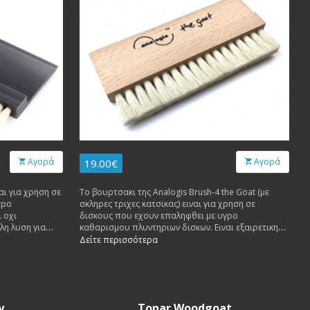
Αγορά
Αγορά
19.00€
αι για χρηση σε
To βουρτσακι της Analogis Brush-4 the Goat (με
γρο
σκληρες τριχες κατσικας) ειναι για χρηση σε
 οχι
δισκους που εχουν επαληφθει με υγρο
αλη λυση για
καθαρισμου πλυντηριων δισκων. Ειναι εξαιρετικη
ει ενα
λυση για βαθυ καθαρισμα. Αξιολογηση Κοσμας HiFi :
Δείτε περισσότερα
που θα συλλεξει
Τo συστηνουμε σε δισκους ταλαιπωρημενους και
tgoat στην
μεταχειρισμενους. Εξαιρετικος λογος κοστους/
ουμε σε
αποδοσης.
ειρισμενους .
y
Tonar Woodgoat