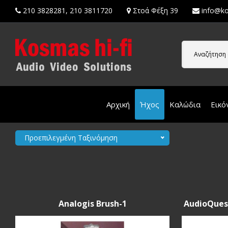
210 3828281
,
210 3811720
Στοά Φέξη 39
info@ko
Αναζήτηση 
Αρχική
Ήχος
Καλώδια
Εικό
Προεπιλεγμένη Ταξινόμηση
Analogis Brush-1
AudioQuest