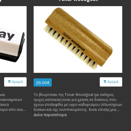
Αγορά
Αγορά
26.00€
ναι
To βουρτσακι της Tonar Woodgoat (με σκληρες
θρακονηματων
τριχες κατσικας) ειναι για χρηση σε δισκους που
ανεια
εχουν επαληφθει με υγρο καθαρισμου (πλυντηριων
τερα απο ενα
δισκων και οχι οινοπνευματος) . Ειναι επισης μια
κι την σκονη
πολυ καλη λυση για βαθυ καθαρισμα πριν
Δείτε περισσότερα
χρησιμοποιηθει ενα κλασσικο βουρτσακι ινων
/αποδοσης .
ανθρακα που θα συλλεξει καθε ακαθαρσια που θα
φερει το wetgoat στην επιφανεια . Κοσμας HiFi : Τo