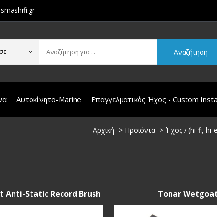
smashifi.gr
Αναζήτηση
σε
να
Αυτοκίνητο-Marine
Επαγγελματικός Ήχος - Custom Instal
Αρχική
Προιόντα
Ήχος / (hi-fi, h
 Anti-Static Record Brush
Tonar Wetgoa