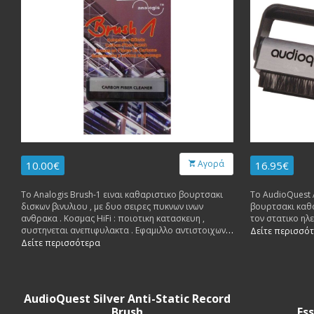
Αγορά
10.00€
16.95€
Το Analogis Brush-1 ειναι καθαριστικο βουρτσακι
To AudioQuest A
δισκων βινυλιου , με δυο σειρες πυκνων ινων
βουρτσακι καθ
ανθρακα . Κοσμας HiFi : ποιοτικη κατασκευη ,
τον στατικο ηλ
συστηνεται ανεπιφυλακτα . Εφαμιλλο αντιστοιχων
Δείτε περισσό
πολλαπλασιας τιμης . Εξαιρετικος λογος κοστους/
Δείτε περισσότερα
αποδοσης .
AudioQuest Silver Anti-Static Record
Brush
Ess