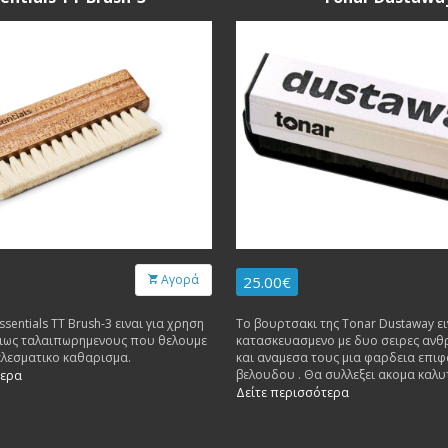
Αγορά
25.00€
sentials TT Brush-3 ειναι για χρηση
To βουρτσακι της Tonar Dustaway ει
ριως ταλαιπωρημενους που θελουμε
κατασκευασμενο με δυο σειρες αν
ελεσματικο καθαρισμα.
και αναμεσα τους μια φαρδεια επιφ
βελουδου . Θα συλλεξει ακομα καλυ
τερα
κλασσικο ανθρακονηματινο βουρτσα
Δείτε περισσότερα
απο τους δισκους . Κοσμας HiFi : Τo συστηνουμε
γιατι εχει πολυ καλο λογο κοστους