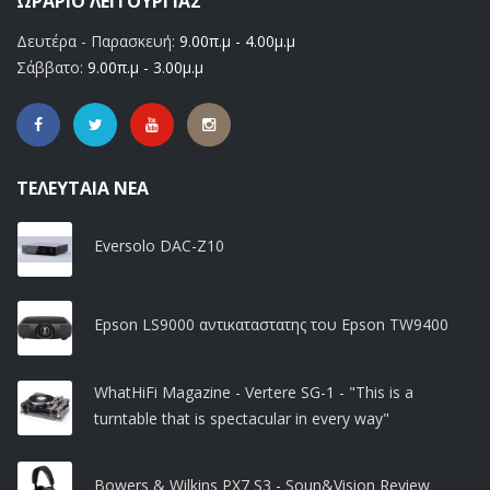
ΩΡΆΡΙΟ ΛΕΙΤΟΥΡΓΊΑΣ
Δευτέρα - Παρασκευή:
9.00π.μ - 4.00μ.μ
Σάββατο:
9.00π.μ - 3.00μ.μ
ΤΕΛΕΥΤΑΊΑ ΝΈΑ
Eversolo DAC-Z10
Epson LS9000 αντικαταστατης του Epson TW9400
WhatHiFi Magazine - Vertere SG-1 - "This is a
turntable that is spectacular in every way"
Bowers & Wilkins PX7 S3 - Soun&Vision Review