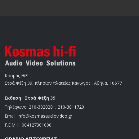
Κοσμάς HiFi
Στοά Φέξη 39, πλησίον πλατείας Κανιγγος , Αθήνα, 10677
Εκθεση : Στοά Φέξη 39
Τηλέφωνο:
210-3828281
,
210-3811720
Email:
info@kosmasaudiovideo.gr
Γ.Ε.Μ.Η:
004127301000