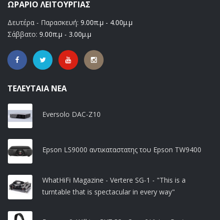
ΩΡΆΡΙΟ ΛΕΙΤΟΥΡΓΊΑΣ
Δευτέρα - Παρασκευή:
9.00π.μ - 4.00μ.μ
Σάββατο:
9.00π.μ - 3.00μ.μ
ΤΕΛΕΥΤΑΊΑ ΝΈΑ
Eversolo DAC-Z10
Epson LS9000 αντικαταστατης του Epson TW9400
WhatHiFi Magazine - Vertere SG-1 - "This is a
turntable that is spectacular in every way"