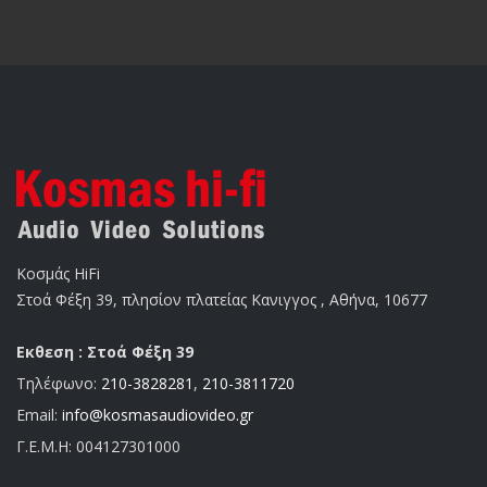
Κοσμάς HiFi
Στοά Φέξη 39, πλησίον πλατείας Κανιγγος , Αθήνα, 10677
Εκθεση : Στοά Φέξη 39
Τηλέφωνο:
210-3828281
,
210-3811720
Email:
info@kosmasaudiovideo.gr
Γ.Ε.Μ.Η:
004127301000