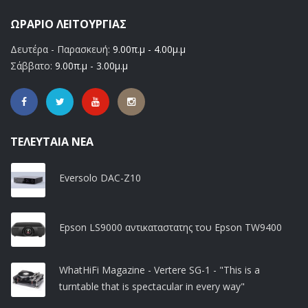
ΩΡΆΡΙΟ ΛΕΙΤΟΥΡΓΊΑΣ
Δευτέρα - Παρασκευή:
9.00π.μ - 4.00μ.μ
Σάββατο:
9.00π.μ - 3.00μ.μ
ΤΕΛΕΥΤΑΊΑ ΝΈΑ
Eversolo DAC-Z10
Epson LS9000 αντικαταστατης του Epson TW9400
WhatHiFi Magazine - Vertere SG-1 - "This is a
turntable that is spectacular in every way"