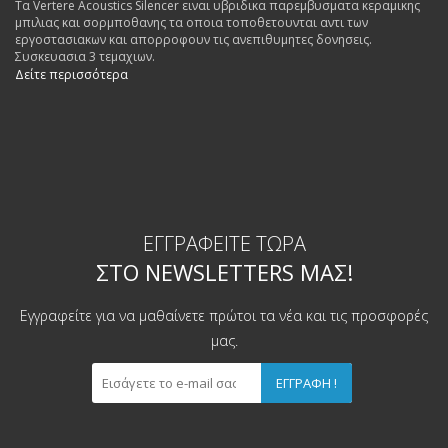
Τα Vertere Acoustics Silencer ειναι υβριδικα παρεμβυσματα κεραμικης
μπιλιας και σορμποθανης τα οποια τοποθετουνται αντι των
εργοστασιακων και απορροφουν τις ανεπιθυμητες δονησεις.
Συσκευασια 3 τεμαχιων.
Δείτε περισσότερα
ΕΓΓΡΑΦΕΊΤΕ ΤΏΡΑ
ΣΤΟ NEWSLETTERS ΜΑΣ!
Εγγραφείτε για να μαθαίνετε πρώτοι τα νέα και τις προσφορές
μας.
ΕΓΓΡΑΦΉ !