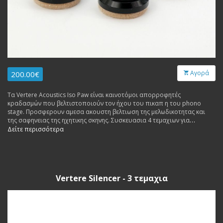
Αγορά
200.00€
Τα Vertere Acoustics Iso Paw είναι καινοτόμοι απορροφητές
κραδασμών που βελτιστοποιούν τον ήχου του πικαπ η του phono
stage. Προσφερουν αμεσα ακουστη βελτιωση της μελωδικοτητας και
της σαφηνειας της ηχητικης σκηνης. Συσκευασια 4 τεμαχιων για
συσκευες μεχρι 16 κιλα max και με optimum τα 10.6 κιλα.
Δείτε περισσότερα
Vertere Silencer - 3 τεμαχια