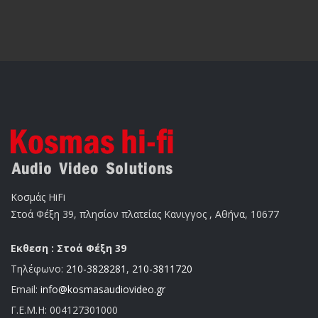
Κοσμάς HiFi
Στοά Φέξη 39, πλησίον πλατείας Κανιγγος , Αθήνα, 10677
Εκθεση : Στοά Φέξη 39
Τηλέφωνο:
210-3828281
,
210-3811720
Email:
info@kosmasaudiovideo.gr
Γ.Ε.Μ.Η:
004127301000