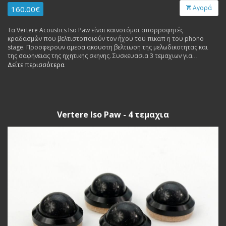
Αγορά
160.00€
Τα Vertere Acoustics Iso Paw είναι καινοτόμοι απορροφητές
κραδασμών που βελτιστοποιούν τον ήχου του πικαπ η του phono
stage. Προσφερουν αμεσα ακουστη βελτιωση της μελωδικοτητας και
της σαφηνειας της ηχητικης σκηνης. Συσκευασια 3 τεμαχιων για
συσκευες μεχρι 12 κιλα max και με optimum τα 8 κιλα.
Δείτε περισσότερα
Vertere Iso Paw - 4 τεμαχια