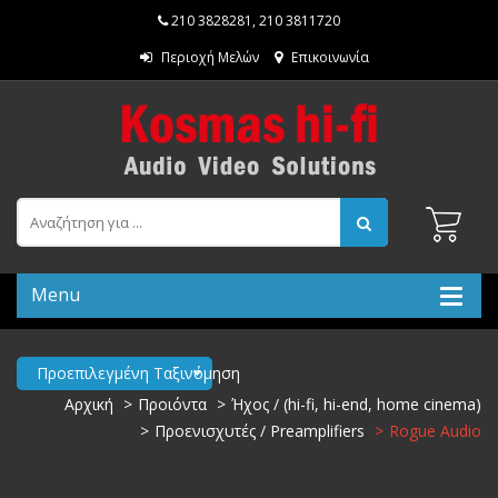
210 3828281
,
210 3811720
Περιοχή Μελών
Επικοινωνία
Menu
Προεπιλεγμένη Ταξινόμηση
Αρχική
Προιόντα
Ήχος / (hi-fi, hi-end, home cinema)
Προενισχυτές / Preamplifiers
Rogue Audio