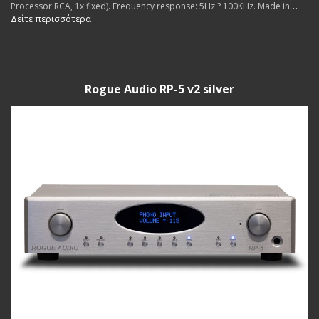
Processor RCA, 1x fixed). Frequency response: 5Hz ? 100KHz. Made in
USA.
Δείτε περισσότερα
Rogue Audio RP-5 v2 silver