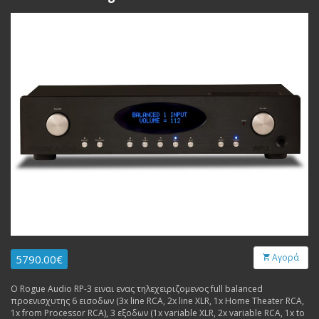
Αγορά
5790.00€
Ο Rogue Audio RP-3 ειναι ενας τηλεχειριζομενος full balanced
προενισχυτης 6 εισοδων (3x line RCA, 2x line XLR, 1x Home Theater RCA,
1x from Processor RCA), 3 εξοδων (1x variable XLR, 2x variable RCA, 1x to