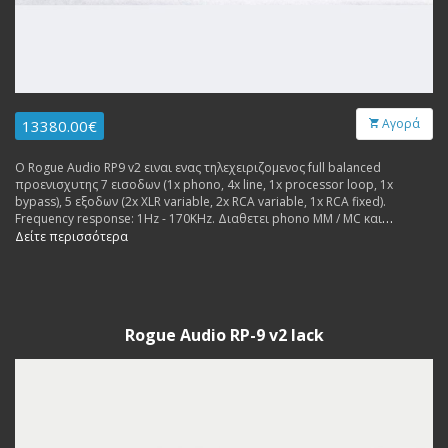
Αγορά
13380.00€
Ο Rogue Audio RP9 v2 ειναι ενας τηλεχειριζομενος full balanced
προενισχυτης 7 εισοδων (1x phono, 4x line, 1x processor loop, 1x
bypass), 5 εξοδων (2x XLR variable, 2x RCA variable, 1x RCA fixed).
Frequency response: 1Hz - 170KHz. Διαθετει phono MM / MC και
ενισχυτη ακουστικων. Made in USA.
Δείτε περισσότερα
Rogue Audio RP-9 v2 lack