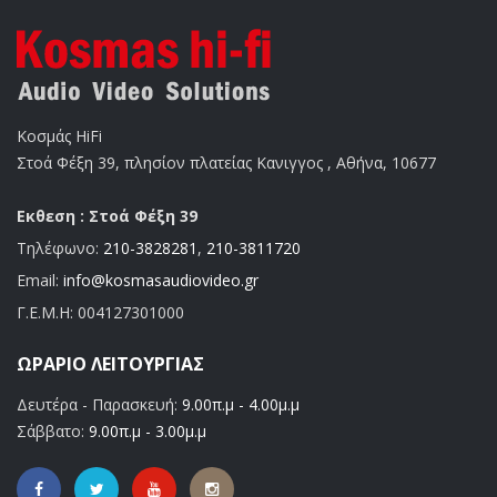
Κοσμάς HiFi
Στοά Φέξη 39, πλησίον πλατείας Κανιγγος , Αθήνα, 10677
Εκθεση : Στοά Φέξη 39
Τηλέφωνο:
210-3828281
,
210-3811720
Email:
info@kosmasaudiovideo.gr
Γ.Ε.Μ.Η:
004127301000
ΩΡΆΡΙΟ ΛΕΙΤΟΥΡΓΊΑΣ
Δευτέρα - Παρασκευή:
9.00π.μ - 4.00μ.μ
Σάββατο:
9.00π.μ - 3.00μ.μ