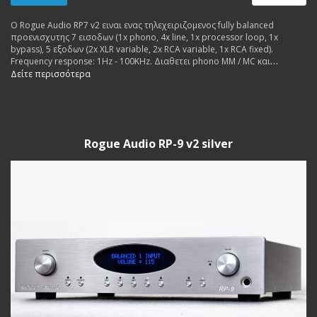
Ο Rogue Audio RP7 v2 ειναι ενας τηλεχειριζομενος fully balanced
προενισχυτης 7 εισοδων (1x phono, 4x line, 1x processor loop, 1x
bypass), 5 εξοδων (2x XLR variable, 2x RCA variable, 1x RCA fixed).
Frequency response: 1Hz - 100KHz. Διαθετει phono MM / MC και
ενισχυτη ακουστικων. Made in USA.
Δείτε περισσότερα
Rogue Audio RP-9 v2 silver