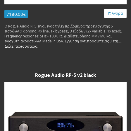
Αγορά
7180.00€
Ο Rogue Audio RP5 ειναι ενας τηλεχειριζομενος προενισχυτης 6
εισοδων (1x phono, 4x line, 1x bypass), 3 εξοδων (2x variable, 1x fixed).
Frequency response: 5Hz - 100KHz. Διαθετει phono MM / MC και
ενισχυτη ακουστικων. Made in USA. Εγγυηση αντιπροσωπειας 3 ετη.
Δυνατοτητα ανταλλαγων και δοσεων.
Δείτε περισσότερα
Rogue Audio RP-5 v2 black