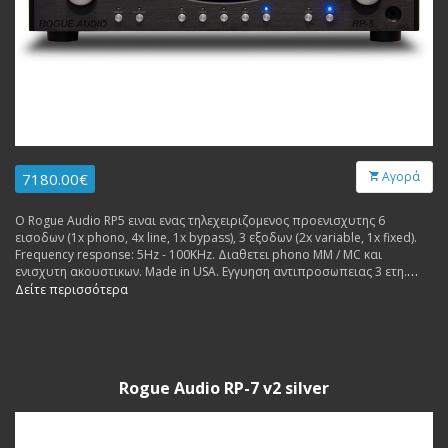
Αγορά
7180.00€
Ο Rogue Audio RP5 ειναι ενας τηλεχειριζομενος προενισχυτης 6
εισοδων (1x phono, 4x line, 1x bypass), 3 εξοδων (2x variable, 1x fixed).
Frequency response: 5Hz - 100KHz. Διαθετει phono MM / MC και
ενισχυτη ακουστικων. Made in USA. Εγγυηση αντιπροσωπειας 3 ετη.
Δυνατοτητα ανταλλαγων και δοσεων.
Δείτε περισσότερα
Rogue Audio RP-7 v2 silver