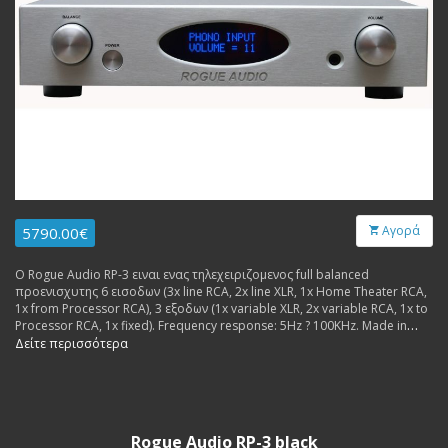
Αγορά
5790.00€
Ο Rogue Audio RP-3 ειναι ενας τηλεχειριζομενος full balanced
προενισχυτης 6 εισοδων (3x line RCA, 2x line XLR, 1x Home Theater RCA,
1x from Processor RCA), 3 εξοδων (1x variable XLR, 2x variable RCA, 1x to
Processor RCA, 1x fixed). Frequency response: 5Hz ? 100KHz. Made in
USA.
Δείτε περισσότερα
Rogue Audio RP-3 black