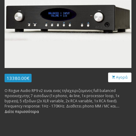
Αγορά
13380.00€
Ο Rogue Audio RP9 v2 ειναι ενας τηλεχειριζομενος full balanced
προενισχυτης 7 εισοδων (1x phono, 4x line, 1x processor loop, 1x
bypass), 5 εξοδων (2x XLR variable, 2x RCA variable, 1x RCA fixed).
Frequency response: 1Hz - 170KHz. Διαθετει phono MM / MC και
ενισχυτη ακουστικων. Made in USA.
Δείτε περισσότερα