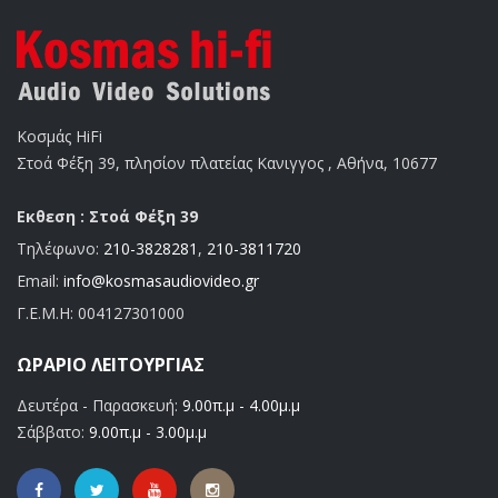
Κοσμάς HiFi
Στοά Φέξη 39, πλησίον πλατείας Κανιγγος , Αθήνα, 10677
Εκθεση : Στοά Φέξη 39
Τηλέφωνο:
210-3828281
,
210-3811720
Email:
info@kosmasaudiovideo.gr
Γ.Ε.Μ.Η:
004127301000
ΩΡΆΡΙΟ ΛΕΙΤΟΥΡΓΊΑΣ
Δευτέρα - Παρασκευή:
9.00π.μ - 4.00μ.μ
Σάββατο:
9.00π.μ - 3.00μ.μ