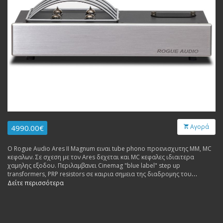
Αγορά
4990.00€
Ο Rogue Audio Ares II Magnum ειναι tube phono προενισχυτης MM, MC
κεφαλων. Σε σχεση με τον Ares δεχεται και MC κεφαλες ιδιαιτερα
χαμηλης εξοδου. Περιλαμβανει Cinemag "blue label" step up
transformers, PRP resistors σε καιρια σημεια της διαδρομης του
σηματος, Mundorf Supreme inter-stage coupling caps και καλωδιωσεις,
Δείτε περισσότερα
βυσματα Cardas.