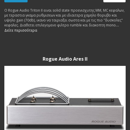
Ο Rogue Audio Triton II ειναι solid state προενισχυτης MM, MC κεφαλων,
με τεραστια γκαμα ρυθμισεων και με ιδιαιτερα χαμηλο θορυβο και
υψηλο gain (70db), ικανο να ταιριαξει σωστα και με τις πιο "δυσκολες"
κεφαλες. Διαθετει επιλεγομενο φιλτρο rumble και διακοπτη mono
operation.
Δείτε περισσότερα
Rogue Audio Ares II