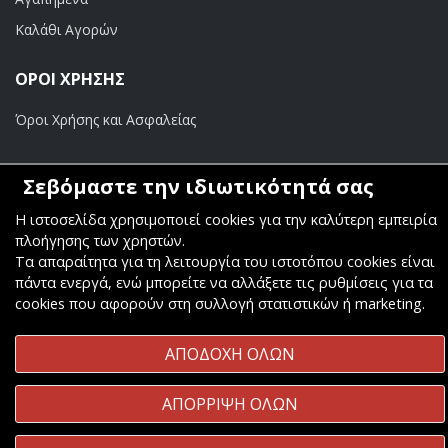
Καλάθι Αγορών
ΟΡΟΙ ΧΡΗΣΗΣ
Όροι Χρήσης και Ασφαλείας
ΠΛΗΡΩΜΕΣ
Σεβόμαστε την ιδιωτικότητά σας
Τραπεζικοί Λογαριασμοί
Η ιστοσελίδα χρησιμοποιεί cookies για την καλύτερη εμπειρία
πλοήγησης των χρηστών.
Τα απαραίτητα για τη λειτουργία του ιστοτόπου cookies είναι
πάντα ενεργά, ενώ μπορείτε να αλλάξετε τις ρυθμίσεις για τα
cookies που αφορούν στη συλλογή στατιστικών ή marketing.
Copyright ©
Κοσμάς Audio Video
. All Rights Reserved
ΑΠΟΔΟΧΗ ΟΛΩΝ
Κατασκευή & Φιλοξενία
Komvos.gr
ΑΠΟΡΡΙΨΗ ΟΛΩΝ