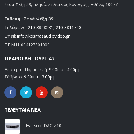
Στοά Φέξη 39, πλησίον πλατείας Κανιγγος , Αθήνα, 10677
Εκθεση : Στοά Φέξη 39
Τηλέφωνο:
210-3828281
,
210-3811720
Email:
info@kosmasaudiovideo.gr
Γ.Ε.Μ.Η:
004127301000
ΩΡΆΡΙΟ ΛΕΙΤΟΥΡΓΊΑΣ
Δευτέρα - Παρασκευή:
9.00π.μ - 4.00μ.μ
Σάββατο:
9.00π.μ - 3.00μ.μ
ΤΕΛΕΥΤΑΊΑ ΝΈΑ
Eversolo DAC-Z10