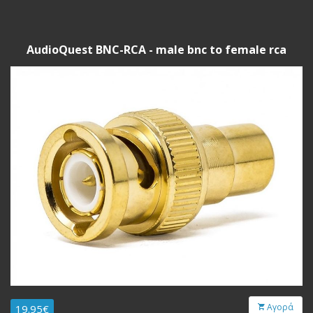
AudioQuest BNC-RCA - male bnc to female rca
Αγορά
19.95€