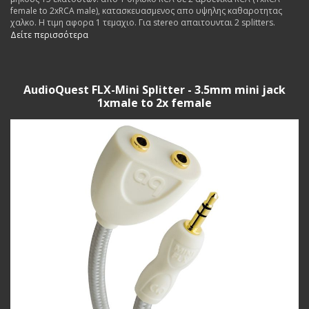
female to 2xRCA male), κατασκευασμενος απο υψηλης καθαροτητας
χαλκο. Η τιμη αφορα 1 τεμαχιο. Για stereo απαιτουνται 2 splitters.
Δείτε περισσότερα
AudioQuest FLX-Mini Splitter - 3.5mm mini jack
1xmale to 2x female