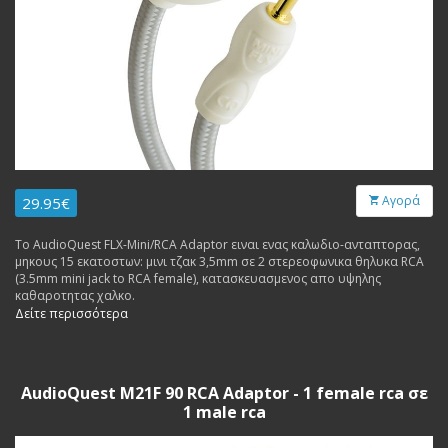
Αγορά
29.95€
Το AudioQuest FLX-Mini/RCA Adaptor ειναι ενας καλωδιο-ανταπτορας,
μηκους 15 εκατοστων: μινι τζακ 3,5mm σε 2 στερεοφωνικα θηλυκα RCA
(3.5mm mini jack to RCA female), κατασκευασμενος απο υψηλης
καθαροτητας χαλκο.
Δείτε περισσότερα
AudioQuest M21F 90 RCA Adaptor - 1 female rca σε
1 male rca