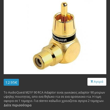
Αγορά
12.95€
Το AudioQuest M21F 90 RCA Adaptor ειναι γωνιακος adaptor 90 μοιρων
υψηλης ποιοτητας, απο ενα θηλυκο rca σε ενα αρσενιοκο rca. Η τιμη
αφορα σε 1 τεμαχιο. Για stereo καλωδιο χρειαζεται αγορα 2 τεμαχιων.
Δείτε περισσότερα