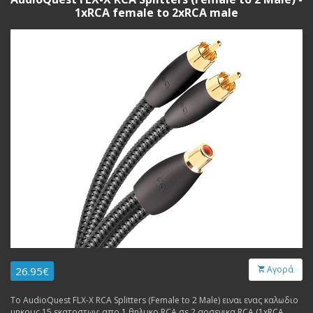
1xRCA female to 2xRCA male
Αγορά
26.95€
Το AudioQuest FLX-X RCA Splitters (Female to 2 Male) ειναι ενας καλωδιο
μηκους 15 εκατοστων: απο 1 θηλυκο RCA σε 2 αρσενικα RCA (1xRCA