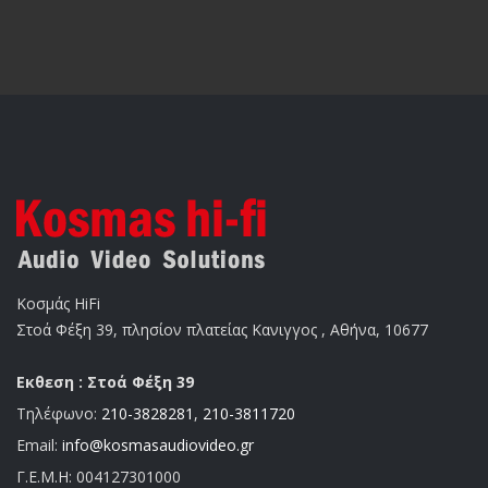
Κοσμάς HiFi
Στοά Φέξη 39, πλησίον πλατείας Κανιγγος , Αθήνα, 10677
Εκθεση : Στοά Φέξη 39
Τηλέφωνο:
210-3828281
,
210-3811720
Email:
info@kosmasaudiovideo.gr
Γ.Ε.Μ.Η:
004127301000