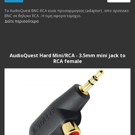
Το AudioQuest BNC-RCA ειναι προσαρμογεας (adaptor) , απο αρσενικο
BNC σε θηλυκο RCA . Η τιμη αφορα τεμαχιο.
Δείτε περισσότερα
AudioQuest Hard Mini/RCA - 3.5mm mini jack to
RCA female