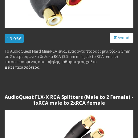
Αγορά
19.95€
Το AudioQuest Hard Mini/RCA ειναι ενας ανταπτορας : μινι τζακ 3,5mm
σε 2 στερεοφωνικα θηλυκα RCA (3.5mm mini jack to RCA female),
κατασκευασμενος απο υψηλης καθαροτητας χαλκο.
Δείτε περισσότερα
AudioQuest FLX-X RCA Splitters (Male to 2 Female) -
1xRCA male to 2xRCA female