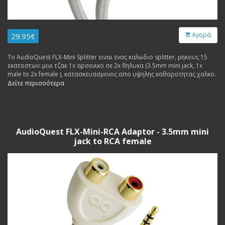
Αγορά
29.95€
Το AudioQuest FLX-Mini Splitter ειναι ενας καλωδιο splitter, μηκους 15
εκατοστων: μινι τζακ 1x αρσενικο σε 2x θηλυκα (3.5mm mini jack, 1x
male to 2x female ), κατασκευασμενος απο υψηλης καθαροτητας χαλκο.
Δείτε περισσότερα
AudioQuest FLX-Mini-RCA Adaptor - 3.5mm mini
jack to RCA female