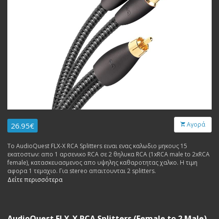
Αγορά
26.95€
Το AudioQuest FLX-X RCA Splitters ειναι ενας καλωδιο μηκους 15
εκατοστων: απο 1 αρσενικο RCA σε 2 θηλυκα RCA (1xRCA male to 2xRCA
female), κατασκευασμενος απο υψηλης καθαροτητας χαλκο. Η τιμη
αφορα 1 τεμαχιο. Για stereo απαιτουνται 2 splitters.
Δείτε περισσότερα
AudioQuest FLX-X RCA Splitters (Female to 2 Male) -