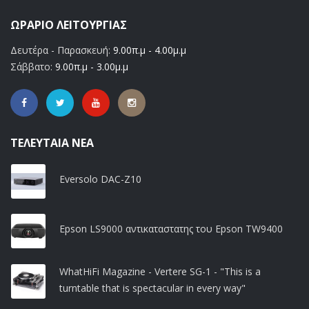
ΩΡΆΡΙΟ ΛΕΙΤΟΥΡΓΊΑΣ
Δευτέρα - Παρασκευή:
9.00π.μ - 4.00μ.μ
Σάββατο:
9.00π.μ - 3.00μ.μ
ΤΕΛΕΥΤΑΊΑ ΝΈΑ
Eversolo DAC-Z10
Epson LS9000 αντικαταστατης του Epson TW9400
WhatHiFi Magazine - Vertere SG-1 - "This is a
turntable that is spectacular in every way"