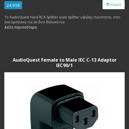
Αγορά
24.95€
Το AudioQuest Hard RCA Splitter ειναι splitter υψηλης ποιοτητας, απο
ενα αρσενικο rca σε δυο θηλυκα rca.
Δείτε περισσότερα
AudioQuest Female to Male IEC C-13 Adaptor
IEC90/1