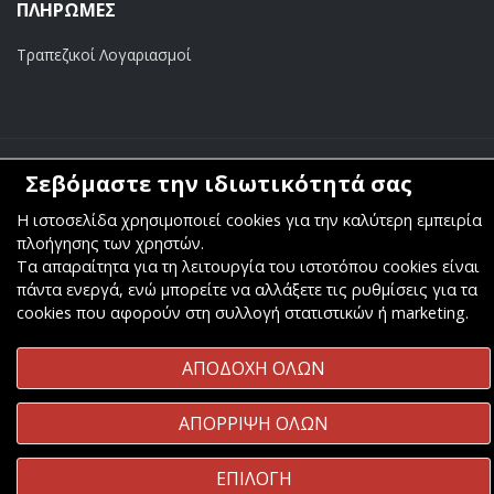
ΠΛΗΡΩΜΕΣ
Τραπεζικοί Λογαριασμοί
Copyright ©
Κοσμάς Audio Video
. All Rights Reserved
Σεβόμαστε την ιδιωτικότητά σας
Κατασκευή & Φιλοξενία
Komvos.gr
Η ιστοσελίδα χρησιμοποιεί cookies για την καλύτερη εμπειρία
πλοήγησης των χρηστών.
Τα απαραίτητα για τη λειτουργία του ιστοτόπου cookies είναι
πάντα ενεργά, ενώ μπορείτε να αλλάξετε τις ρυθμίσεις για τα
cookies που αφορούν στη συλλογή στατιστικών ή marketing.
ΑΠΟΔΟΧΗ ΟΛΩΝ
ΑΠΟΡΡΙΨΗ ΟΛΩΝ
ΕΠΙΛΟΓΗ