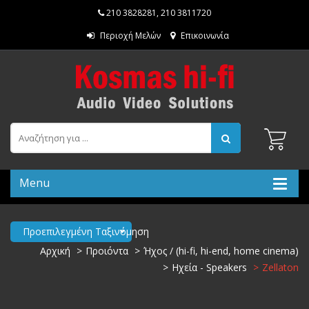
210 3828281
,
210 3811720
Περιοχή Μελών
Επικοινωνία
Menu
Προεπιλεγμένη Ταξινόμηση
Αρχική
Προιόντα
Ήχος / (hi-fi, hi-end, home cinema)
Ηχεία - Speakers
Zellaton