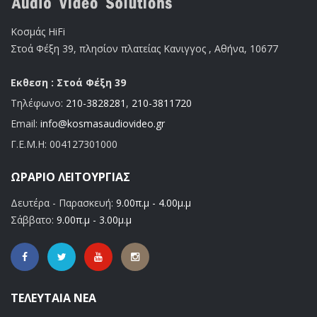
Κοσμάς HiFi
Στοά Φέξη 39, πλησίον πλατείας Κανιγγος , Αθήνα, 10677
Εκθεση : Στοά Φέξη 39
Τηλέφωνο:
210-3828281
,
210-3811720
Email:
info@kosmasaudiovideo.gr
Γ.Ε.Μ.Η:
004127301000
ΩΡΆΡΙΟ ΛΕΙΤΟΥΡΓΊΑΣ
Δευτέρα - Παρασκευή:
9.00π.μ - 4.00μ.μ
Σάββατο:
9.00π.μ - 3.00μ.μ
ΤΕΛΕΥΤΑΊΑ ΝΈΑ