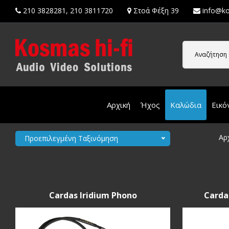
210 3828281
,
210 3811720
Στοά Φέξη 39
info@ko
Αναζήτηση 
Αρχική
Ήχος
Καλώδια
Εικό
Αρ
Προεπιλεγμένη Ταξινόμηση
Cardas Iridium Phono
Carda