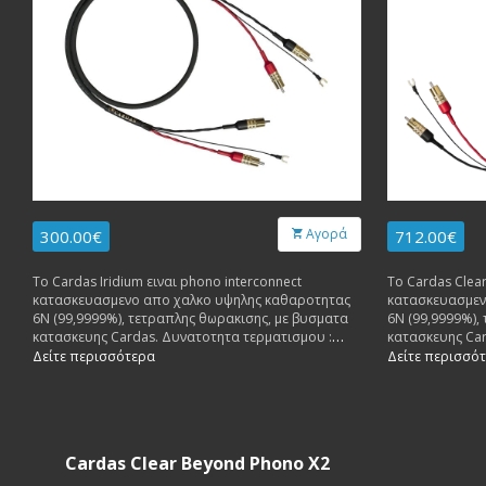
Αγορά
300.00€
712.00€
To Cardas Iridium ειναι phono interconnect
To Cardas Clear
κατασκευασμενο απο χαλκο υψηλης καθαροτητας
κατασκευασμεν
6Ν (99,9999%), τετραπλης θωρακισης, με βυσματα
6Ν (99,9999%),
κατασκευης Cardas. Δυνατοτητα τερματισμου :
κατασκευης Car
Cardas S-DIN-E to Cardas
Cardas R-DIN to
Δείτε περισσότερα
Δείτε περισσό
RCA, or Cardas RCA to Cardas RCA.
GRMO, Cardas S
RCA to Cardas 
Cardas Clear Beyond Phono X2