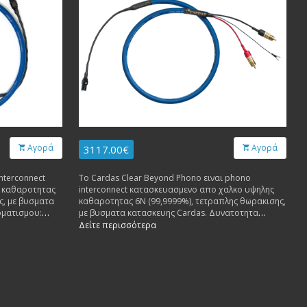
Αγορά
Αγορά
3117.00€
nterconnect
To Cardas Clear Beyond Phono ειναι phono
 καθαροτητας
interconnect κατασκευασμενο απο χαλκο υψηλης
ς, με βυσματα
καθαροτητας 6Ν (99,9999%), τετραπλης θωρακισης,
ρματισμου:
με βυσματα κατασκευης Cardas. Δυνατοτητα
S-DIN to Cardas
τερματισμου: Cardas R-DIN to Cardas RCA, Cardas S-
Δείτε περισσότερα
A, or Cardas RCA
DIN to Cardas SRCA, Cardas SME SME 90° DIN to RCA,
or Cardas RCA to Cardas RCA.