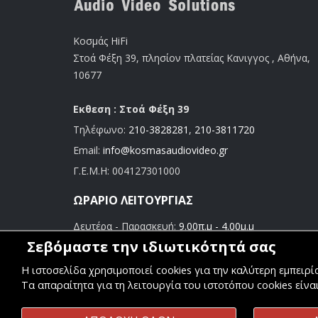
Κοσμάς HiFi
Στοά Φέξη 39, πλησίον πλατείας Κανιγγος , Αθήνα,
10677
Εκθεση : Στοά Φέξη 39
Τηλέφωνο:
210-3828281
,
210-3811720
Email:
info@kosmasaudiovideo.gr
Γ.Ε.Μ.Η:
004127301000
ΩΡΆΡΙΟ ΛΕΙΤΟΥΡΓΊΑΣ
Δευτέρα - Παρασκευή:
9.00π.μ - 4.00μ.μ
Σάββατο:
9.00π.μ - 3.00μ.μ
Σεβόμαστε την ιδιωτικότητά σας
Η ιστοσελίδα χρησιμοποιεί cookies για την καλύτερη εμπειρ
Τα απαραίτητα για τη λειτουργία του ιστοτόπου cookies είνα