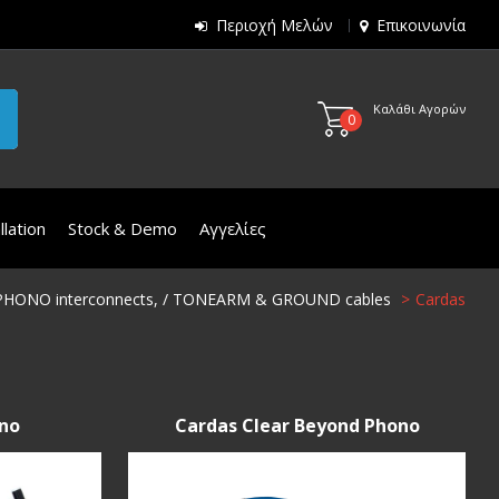
Περιοχή Μελών
Επικοινωνία
Καλάθι Αγορών
0
lation
Stock & Demo
Αγγελίες
PHONO interconnects, / TONEARM & GROUND cables
Cardas
ono
Cardas Clear Beyond Phono