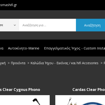
smashifi.gr
Αναζήτηση
σε
να
Αυτοκίνητο-Marine
Επαγγελματικός Ήχος - Custom Instal
χική
Προιόντα
Καλώδια Ήχου - Εικόνας / και hifi Accesories
s Clear Cygnus Phono
Cardas Clear Ph