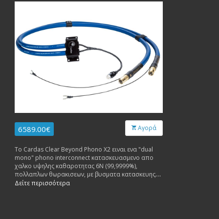
Αγορά
6589.00€
To Cardas Clear Beyond Phono X2 ειναι ενα "dual
mono" phono interconnect κατασκευασμενο απο
χαλκο υψηλης καθαροτητας 6Ν (99,9999%),
πολλαπλων θωρακισεων, με βυσματα κατασκευης
Cardas. Δυνατοτητα τερματισμου: Cardas R-DIN to
Δείτε περισσότερα
Cardas RCA, Cardas S-DIN to Cardas SRCA, Cardas
SME SME 90° DIN to RCA, or Cardas RCA to Cardas
RCA.