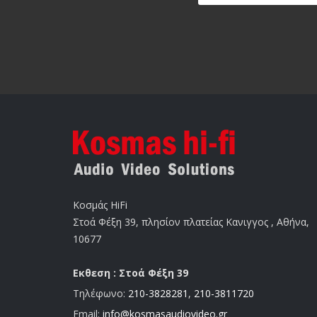
Κοσμάς HiFi
Στοά Φέξη 39, πλησίον πλατείας Κανιγγος , Αθήνα,
10677
Εκθεση : Στοά Φέξη 39
Τηλέφωνο:
210-3828281
,
210-3811720
Email:
info@kosmasaudiovideo.gr