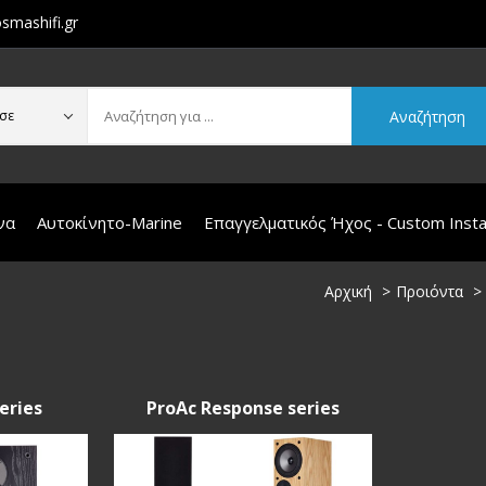
smashifi.gr
Αναζήτηση
σε
να
Αυτοκίνητο-Marine
Επαγγελματικός Ήχος - Custom Instal
Αρχική
Προιόντα
eries
ProAc Response series