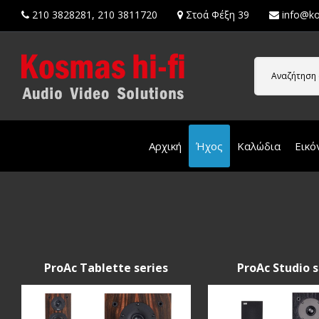
210 3828281
,
210 3811720
Στοά Φέξη 39
info@ko
Αναζήτηση 
Αρχική
Ήχος
Καλώδια
Εικό
ProAc Tablette series
ProAc Studio s