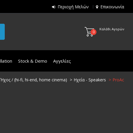
Περιοχή Μελών
Επικοινωνία
Καλάθι Αγορών
0
lation
Stock & Demo
Αγγελίες
Ήχος / (hi-fi, hi-end, home cinema)
Ηχεία - Speakers
ProAc