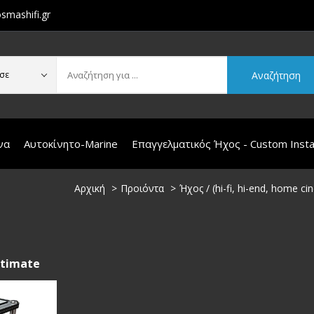
smashifi.gr
Αναζήτηση
σε
να
Αυτοκίνητο-Marine
Επαγγελματικός Ήχος - Custom Instal
Αρχική
Προιόντα
Ήχος / (hi-fi, hi-end, home c
ltimate