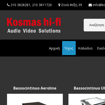
210 3828281
,
210 3811720
Στοά Φέξη 39
info@ko
Αναζήτηση 
Αρχική
Ήχος
Καλώδια
Εικό
Bassocintinuo Aeroline
Bassocintinuo U