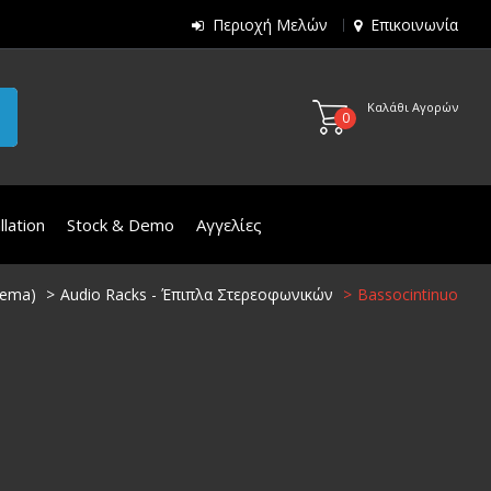
Περιοχή Μελών
Επικοινωνία
Καλάθι Αγορών
0
lation
Stock & Demo
Αγγελίες
inema)
Audio Racks - Έπιπλα Στερεοφωνικών
Bassocintinuo