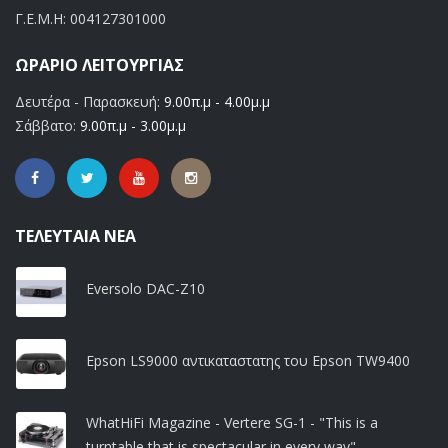
Γ.Ε.Μ.Η:
004127301000
ΩΡΆΡΙΟ ΛΕΙΤΟΥΡΓΊΑΣ
Δευτέρα - Παρασκευή:
9.00π.μ - 4.00μ.μ
Σάββατο:
9.00π.μ - 3.00μ.μ
ΤΕΛΕΥΤΑΊΑ ΝΈΑ
Eversolo DAC-Z10
Epson LS9000 αντικαταστατης του Epson TW9400
WhatHiFi Magazine - Vertere SG-1 - "This is a
turntable that is spectacular in every way"