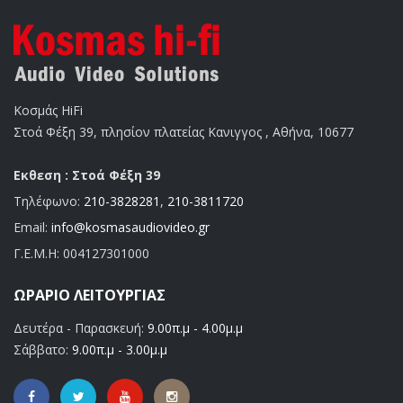
Κοσμάς HiFi
Στοά Φέξη 39, πλησίον πλατείας Κανιγγος , Αθήνα, 10677
Εκθεση : Στοά Φέξη 39
Τηλέφωνο:
210-3828281
,
210-3811720
Email:
info@kosmasaudiovideo.gr
Γ.Ε.Μ.Η:
004127301000
ΩΡΆΡΙΟ ΛΕΙΤΟΥΡΓΊΑΣ
Δευτέρα - Παρασκευή:
9.00π.μ - 4.00μ.μ
Σάββατο:
9.00π.μ - 3.00μ.μ