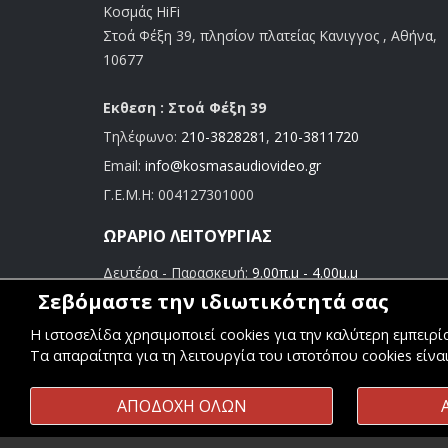
Κοσμάς HiFi
Στοά Φέξη 39, πλησίον πλατείας Κανιγγος , Αθήνα,
10677
Εκθεση : Στοά Φέξη 39
Τηλέφωνο:
210-3828281
,
210-3811720
Email:
info@kosmasaudiovideo.gr
Γ.Ε.Μ.Η:
004127301000
ΩΡΆΡΙΟ ΛΕΙΤΟΥΡΓΊΑΣ
Δευτέρα - Παρασκευή:
9.00π.μ - 4.00μ.μ
Σάββατο:
9.00π.μ - 3.00μ.μ
Σεβόμαστε την ιδιωτικότητά σας
Η ιστοσελίδα χρησιμοποιεί cookies για την καλύτερη εμπειρ
Τα απαραίτητα για τη λειτουργία του ιστοτόπου cookies είνα
ΑΠΟΔΟΧΗ ΟΛΩΝ
Copyright ©
Κοσμάς Audio Video
. All Rights Reserved