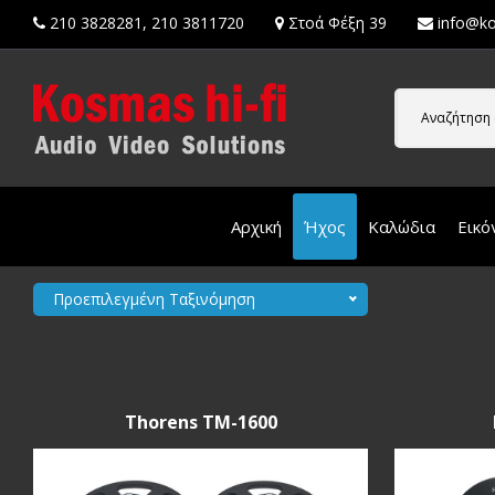
210 3828281
,
210 3811720
Στοά Φέξη 39
info@ko
Αναζήτηση 
Αρχική
Ήχος
Καλώδια
Εικό
Προεπιλεγμένη Ταξινόμηση
Thorens TM-1600