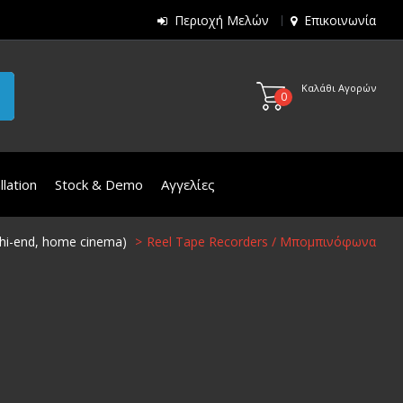
Περιοχή Μελών
Επικοινωνία
Καλάθι Αγορών
0
lation
Stock & Demo
Αγγελίες
, hi-end, home cinema)
Reel Tape Recorders / Μπομπινόφωνα