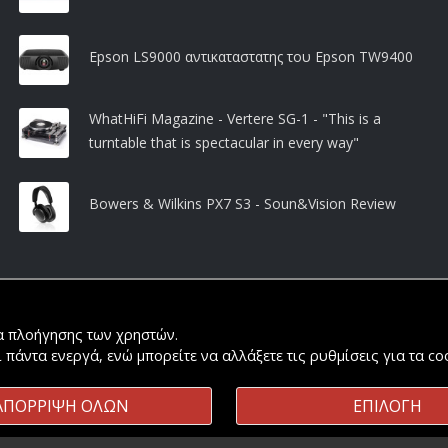
Epson LS9000 αντικαταστατης του Epson TW9400
WhatHiFi Magazine - Vertere SG-1 - "This is a
turntable that is spectacular in every way"
Bowers & Wilkins PX7 S3 - Soun&Vision Review
ία πλοήγησης των χρηστών.
ι πάντα ενεργά, ενώ μπορείτε να αλλάξετε τις ρυθμίσεις για τα c
ΑΠΟΡΡΙΨΗ ΟΛΩΝ
ΕΠΙΛΟΓΗ