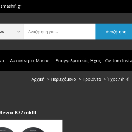
smashifi.gr
Αναζήτηση
σε
να
Αυτοκίνητο-Marine
Επαγγελματικός Ήχος - Custom Instal
Αρχική
Περιεχόμενο
Προιόντα
Ήχος / (hi-fi
Revox B77 mkIII