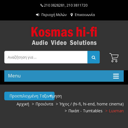
210 3828281
,
210 3811720
Περιοχή Μελών
Επικοινωνία
Menu
Προεπιλεγμένη Ταξινόμηση
Αρχική
Προιόντα
Ήχος / (hi-fi, hi-end, home cinema)
Πικάπ - Turntables
Luxman