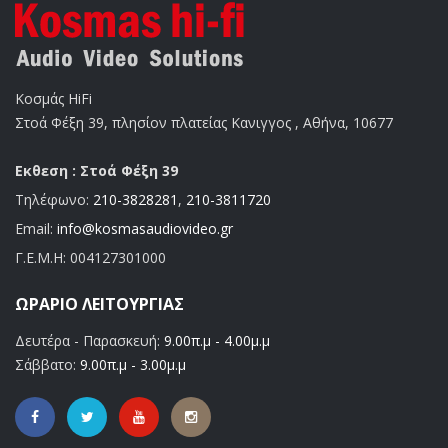
Κοσμάς HiFi
Στοά Φέξη 39, πλησίον πλατείας Κανιγγος , Αθήνα, 10677
Εκθεση : Στοά Φέξη 39
Τηλέφωνο:
210-3828281
,
210-3811720
Email:
info@kosmasaudiovideo.gr
Γ.Ε.Μ.Η:
004127301000
ΩΡΆΡΙΟ ΛΕΙΤΟΥΡΓΊΑΣ
Δευτέρα - Παρασκευή:
9.00π.μ - 4.00μ.μ
Σάββατο:
9.00π.μ - 3.00μ.μ