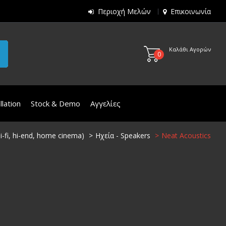
Περιοχή Μελών
Επικοινωνία
Καλάθι Αγορών
0
lation
Stock & Demo
Αγγελίες
i-fi, hi-end, home cinema)
Ηχεία - Speakers
Neat Acoustics