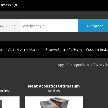
smashifi.gr
Αναζήτηση
σε
να
Αυτοκίνητο-Marine
Επαγγελματικός Ήχος - Custom Instal
Αρχική
Προιόντα
Ήχος / (h
Neat Acoustics Ultimatum
eries
series