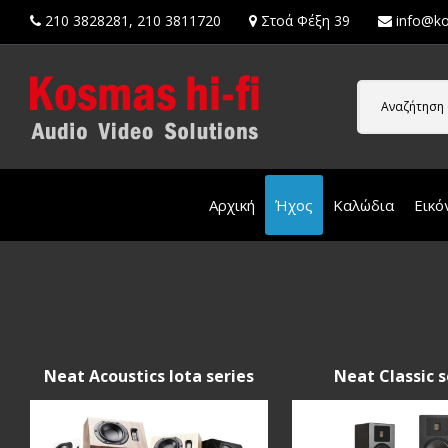
210 3828281
,
210 3811720
Στοά Φέξη 39
info@ko
Αναζήτηση 
Αρχική
Ήχος
Καλώδια
Εικό
Neat Acoustics Iota series
Neat Classic s