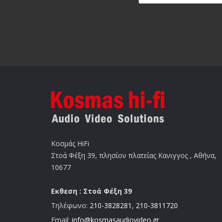
Κοσμάς HiFi
Στοά Φέξη 39, πλησίον πλατείας Κανιγγος , Αθήνα,
10677
Εκθεση : Στοά Φέξη 39
Τηλέφωνο:
210-3828281
,
210-3811720
Email:
info@kosmasaudiovideo.gr