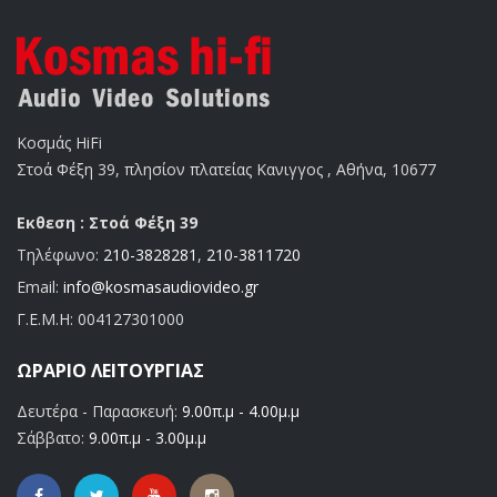
Κοσμάς HiFi
Στοά Φέξη 39, πλησίον πλατείας Κανιγγος , Αθήνα, 10677
Εκθεση : Στοά Φέξη 39
Τηλέφωνο:
210-3828281
,
210-3811720
Email:
info@kosmasaudiovideo.gr
Γ.Ε.Μ.Η:
004127301000
ΩΡΆΡΙΟ ΛΕΙΤΟΥΡΓΊΑΣ
Δευτέρα - Παρασκευή:
9.00π.μ - 4.00μ.μ
Σάββατο:
9.00π.μ - 3.00μ.μ