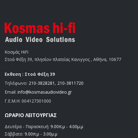
Κοσμάς HiFi
Στοά Φέξη 39, πλησίον πλατείας Κανιγγος , Αθήνα, 10677
Εκθεση : Στοά Φέξη 39
Τηλέφωνο:
210-3828281
,
210-3811720
Email:
info@kosmasaudiovideo.gr
Γ.Ε.Μ.Η:
004127301000
ΩΡΆΡΙΟ ΛΕΙΤΟΥΡΓΊΑΣ
Δευτέρα - Παρασκευή:
9.00π.μ - 4.00μ.μ
Σάββατο:
9.00π.μ - 3.00μ.μ