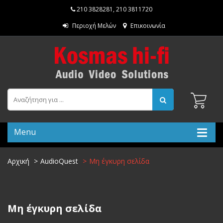
210 3828281
,
210 3811720
Περιοχή Μελών
Επικοινωνία
Menu
Αρχική
AudioQuest
Μη έγκυρη σελίδα
Μη έγκυρη σελίδα