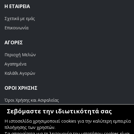
Η ΕΤΑΙΡΕΊΑ
Σχετικά με εμάς
Επικοινωνία
ΑΓΟΡΈΣ
Περιοχή Μελών
Αγαπημένα
Καλάθι Αγορών
ΟΡΟΙ ΧΡΗΣΗΣ
Όροι Χρήσης και Ασφαλείας
Σεβόμαστε την ιδιωτικότητά σας
ΠΛΗΡΩΜΕΣ
Η ιστοσελίδα χρησιμοποιεί cookies για την καλύτερη εμπειρία
Τραπεζικοί Λογαριασμοί
πλοήγησης των χρηστών.
Τα απαραίτητα για τη λειτουργία του ιστοτόπου cookies είναι