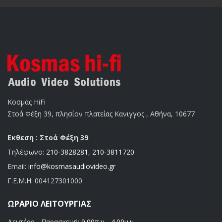
Κοσμάς HiFi
Στοά Φέξη 39, πλησίον πλατείας Κανιγγος , Αθήνα, 10677
Εκθεση : Στοά Φέξη 39
Τηλέφωνο:
210-3828281
,
210-3811720
Email:
info@kosmasaudiovideo.gr
Γ.Ε.Μ.Η:
004127301000
ΩΡΆΡΙΟ ΛΕΙΤΟΥΡΓΊΑΣ
Δευτέρα - Παρασκευή:
9.00π.μ - 4.00μ.μ