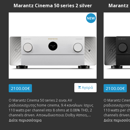
Marantz Cinema 50 series 2 silver
Marantz 
Αγορά
2100.00€
2100.00€
Ο Marantz Cinema 50 series 2 ειναι AV
Ο Marantz Cinem
ραδιοενισχυτης home cinema, 9.4 καναλιων. Ισχυς
ραδιοενισχυτης
110 watts per channel into 8 ohms at 0.08% THD, 2
110 watts per c
channels driven. Αποκωδικοποιει Dolby Atmos,
channels drive
DTS:X, IMAX Enhanced και Auro-3D. HDMI 2.1 8K/60Hz
DTS:X, IMAX Enh
Δείτε περισσότερα
Δείτε περισσό
6 in, 3 out. 11.4-channel preamp outputs.
6 in, 3 out. 11