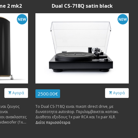
me 2 mk2
Dual CS-718Q satin black
Αγορά
Αγορά
2500.00€
ιναι ζευγος
Το Dual CS-718Q ειναι πικαπ direct drive, με
ειναι
δυνατοτητα autostop. Περιλαμβανεται καπακι.
κοι ανακλαστες
Διαθετει εξοδους 1x pair RCA και 1x pair XLR.
midwoofer (1x
Δείτε περισσότερα
υ θολου και το
υ θολου.