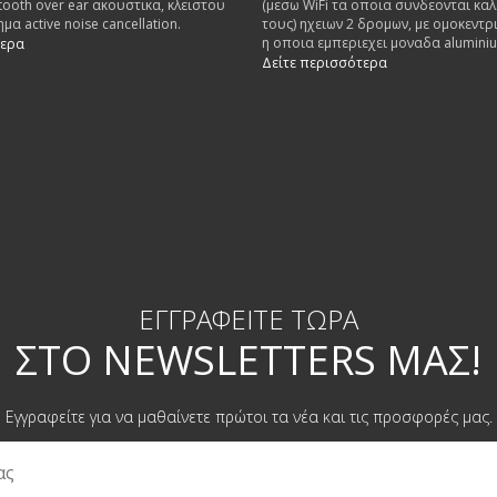
ooth over ear ακουστικα, κλειστου
(μεσω WiFi τα οποια συνδεονται κα
α active noise cancellation.
τους) ηχειων 2 δρομων, με ομοκεντρ
η οποια εμπεριεχει μοναδα alumin
τερα
tweeter 1". Ενισχυτης class D 280w γ
Δείτε περισσότερα
100w class AB για το tweeter.
ΕΓΓΡΑΦΕΊΤΕ ΤΏΡΑ
ΣΤΟ NEWSLETTERS ΜΑΣ!
Εγγραφείτε για να μαθαίνετε πρώτοι τα νέα και τις προσφορές μας.