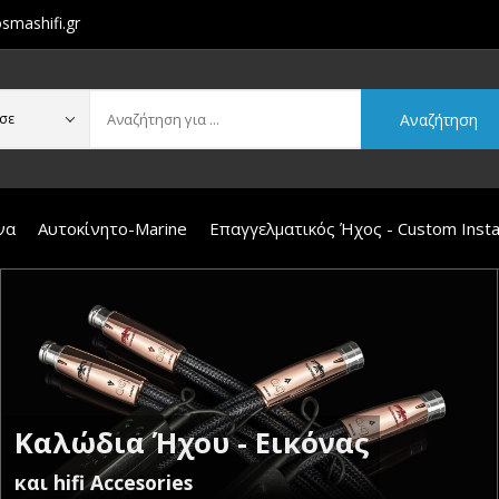
smashifi.gr
Αναζήτηση
σε
να
Αυτοκίνητο-Marine
Επαγγελματικός Ήχος - Custom Instal
Καλώδια Ήχου - Εικόνας
και hifi Accesories