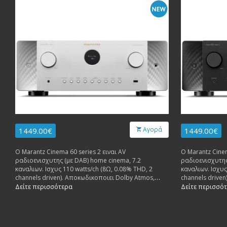
Αγορά
1449.00€
1449.00€
Ο Marantz Cinema 60 series 2 ειναι AV
Ο Marantz Cinem
ραδιοενισχυτης (με DAB) home cinema, 7.2
ραδιοενισχυτης
καναλιων. Ισχυς 110 watts/ch (8Ω, 0.08% THD, 2
καναλιων. Ισχυς
channels driven). Αποκωδικοποιει Dolby Atmos,
channels drive
DTS:X, IMAX Enhanced και Auro-3D. HDMI 2.1 8K/60Hz
DTS:X, IMAX Enh
Δείτε περισσότερα
Δείτε περισσό
6 in, 2 out. 7.2-channel preamp outputs.
6 in, 2 out. 7.