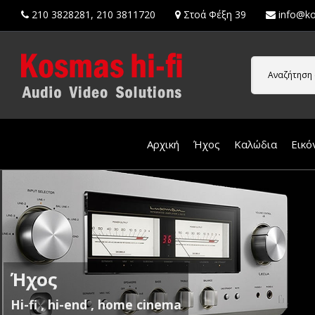
210 3828281
,
210 3811720
Στοά Φέξη 39
info@ko
Αναζήτηση 
Αρχική
Ήχος
Καλώδια
Εικό
Ήχος
Hi-fi , hi-end , home cinema