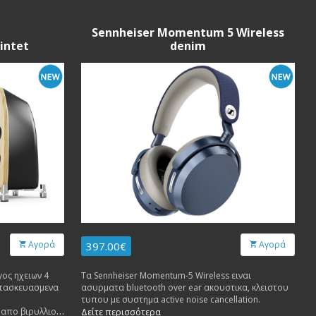
Sennheiser Momentum 5 Wireless
intet
denim
Αγορά
Αγορά
397.00€
γος ηχειων 4
Τα Sennheiser Momentum-5 Wireless ειναι
κατασκευασμενα
ασυρματα bluetooth over ear ακουστικα, κλειστου
τυπου με συστημα active noise cancellation.
 απο βιρυλλιο
Δείτε περισσότερα