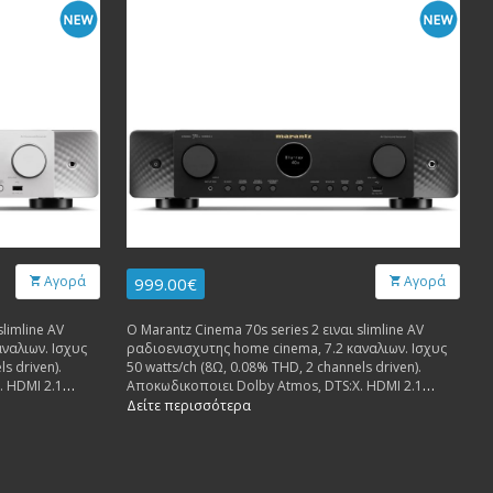
Αγορά
Αγορά
999.00€
slimline AV
Ο Marantz Cinema 70s series 2 ειναι slimline AV
ναλιων. Ισχυς
ραδιοενισχυτης home cinema, 7.2 καναλιων. Ισχυς
s driven).
50 watts/ch (8Ω, 0.08% THD, 2 channels driven).
. HDMI 2.1
Αποκωδικοποιει Dolby Atmos, DTS:X. HDMI 2.1
amp outputs.
8K/60Hz 6 in, 1 out. 7.2-channel preamp outputs.
Δείτε περισσότερα