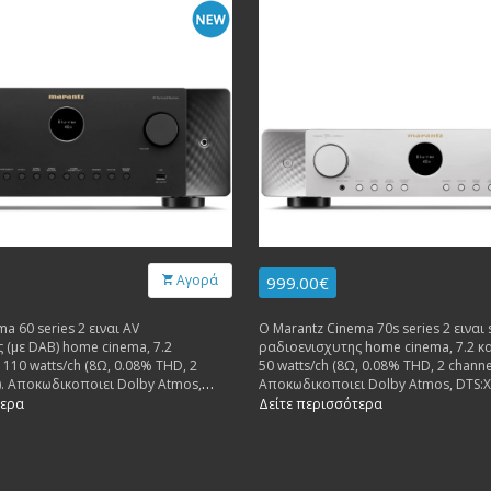
Αγορά
999.00€
a 60 series 2 ειναι AV
Ο Marantz Cinema 70s series 2 ειναι 
 (με DAB) home cinema, 7.2
ραδιοενισχυτης home cinema, 7.2 κα
 110 watts/ch (8Ω, 0.08% THD, 2
50 watts/ch (8Ω, 0.08% THD, 2 channel
n). Αποκωδικοποιει Dolby Atmos,
Αποκωδικοποιει Dolby Atmos, DTS:X
anced και Auro-3D. HDMI 2.1 8K/60Hz
8K/60Hz 6 in, 1 out. 7.2-channel pre
τερα
Δείτε περισσότερα
2-channel preamp outputs.