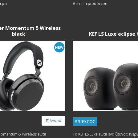
) διαμαντενιου θολου και το tweeter
και το tweeter (1x 1") ειναι διαμαντ
τερα
Δείτε περισσότερα
ιαμαντενιου θολου. Εσωτερικη
Εσωτερικη καλωδιωση Jorma.
ma.
er Momentum 5 Wireless
black
KEF LS Luxe eclipse 
Αγορά
3999.00€
Momentum-5 Wireless ειναι
Το KEF LS Luxe ειναι ενα ζευγος εν