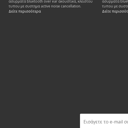
ασυρματα bluetooth over ear ακουστικα, κλειστου
ασυρματα bluet
τυπου με συστημα active noise cancellation.
τυπου με συστημ
Δείτε περισσότερα
Δείτε περισσό