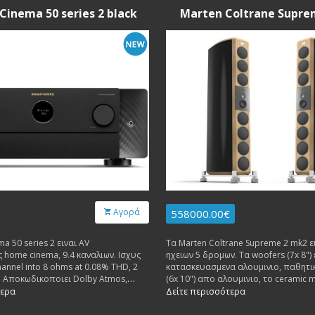
Cinema 50 series 2 black
Marten Coltrane Supre
Αγορά
558000.00€
a 50 series 2 ειναι AV
Τα Marten Coltrane Supreme 2 mk2 ε
 home cinema, 9.4 καναλιων. Ισχυς
ηχειων 5 δρομων. Τα woofers (7x 8") 
hannel into 8 ohms at 0.08% THD, 2
κατασκευασμενα αλουμινιο, παθητι
n. Αποκωδικοποιει Dolby Atmos,
(6x 10") απο αλουμινιο, το ceramic 
anced και Auro-3D. HDMI 2.1 8K/60Hz
5"), το midrange (1x 2") διαμαντενιο
τερα
Δείτε περισσότερα
.4-channel preamp outputs.
tweeter (1x 0.75") ειναι διαμαντενιο
Εσωτερικη καλωδιωση Jorma.