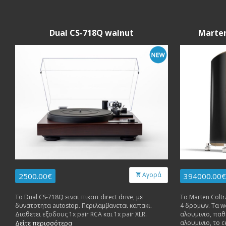
Dual CS-718Q walnut
Marte
Αγορά
2500.00€
394000.00€
Το Dual CS-718Q ειναι πικαπ direct drive, με
Τα Marten Colt
δυνατοτητα autostop. Περιλαμβανεται καπακι.
4 δρομων. Τα w
Διαθετει εξοδους 1x pair RCA και 1x pair XLR.
αλουμινιο, παθ
αλουμινιο, το c
Δείτε περισσότερα