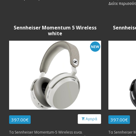
midrange (1x 2"
Δείτε περισσό
(1x 1") ειναι δ
καλωδιωση Jor
Sennheiser Momentum 5 Wireless
Sennheis
white
Αγορά
397.00€
397.00€
Τα Sennheiser Momentum-5 Wireless ειναι
Τα Sennheiser 