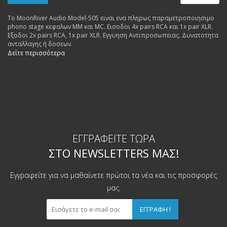
To MoonRiver Audio Model-505 ειναι ενα πληρως παραμετροποιησιμο
phono stage κεφαλων MM και MC. Εισοδοι 4x pairs RCA και 1x pair XLR.
Εξοδοι 2x pairs RCA, 1x pair XLR. Εγγυηση Αντιπροσωπειας. Δυνατοτητα
ανταλλαγης ή δοσεων.
Δείτε περισσότερα
ΕΓΓΡΑΦΕΊΤΕ ΤΏΡΑ
ΣΤΟ NEWSLETTERS ΜΑΣ!
Εγγραφείτε για να μαθαίνετε πρώτοι τα νέα και τις προσφορές
μας.
ΕΓΓΡΑΦΉ !