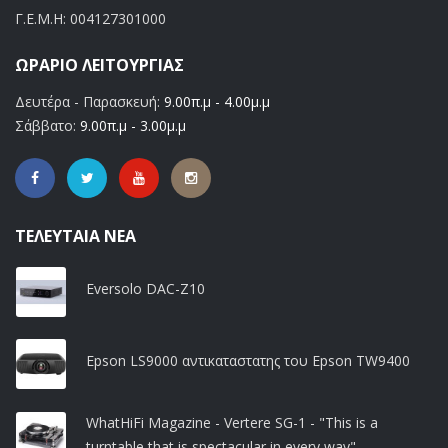
Γ.Ε.Μ.Η:
004127301000
ΩΡΆΡΙΟ ΛΕΙΤΟΥΡΓΊΑΣ
Δευτέρα - Παρασκευή:
9.00π.μ - 4.00μ.μ
Σάββατο:
9.00π.μ - 3.00μ.μ
ΤΕΛΕΥΤΑΊΑ ΝΈΑ
Eversolo DAC-Z10
Epson LS9000 αντικαταστατης του Epson TW9400
WhatHiFi Magazine - Vertere SG-1 - "This is a
turntable that is spectacular in every way"