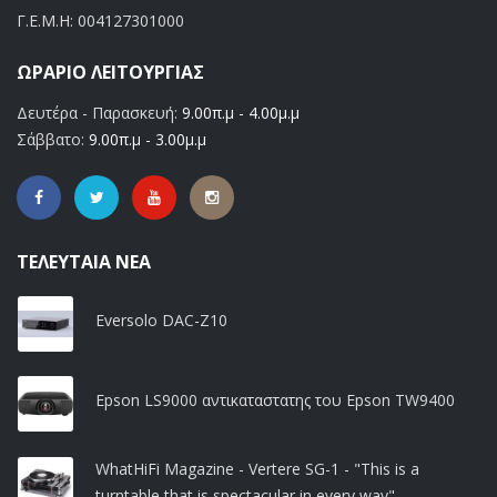
Γ.Ε.Μ.Η:
004127301000
ΩΡΆΡΙΟ ΛΕΙΤΟΥΡΓΊΑΣ
Δευτέρα - Παρασκευή:
9.00π.μ - 4.00μ.μ
Σάββατο:
9.00π.μ - 3.00μ.μ
ΤΕΛΕΥΤΑΊΑ ΝΈΑ
Eversolo DAC-Z10
Epson LS9000 αντικαταστατης του Epson TW9400
WhatHiFi Magazine - Vertere SG-1 - "This is a
turntable that is spectacular in every way"