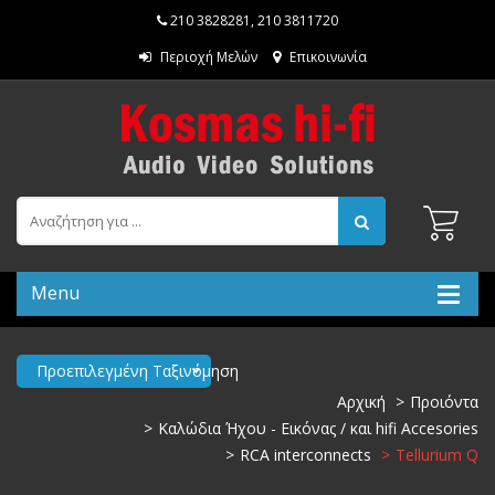
210 3828281
,
210 3811720
Περιοχή Μελών
Επικοινωνία
Menu
Προεπιλεγμένη Ταξινόμηση
Αρχική
Προιόντα
Καλώδια Ήχου - Εικόνας / και hifi Accesories
RCA interconnects
Tellurium Q