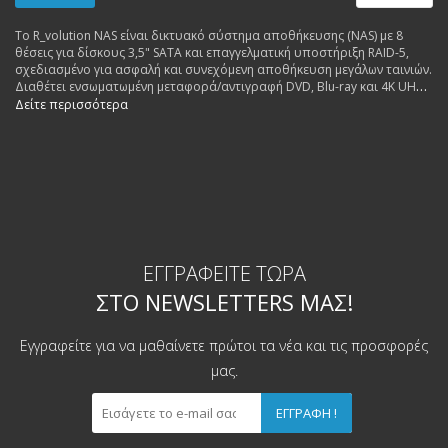
Το R_volution NAS είναι δικτυακό σύστημα αποθήκευσης (NAS) με 8
θέσεις για δίσκους 3,5" SATA και επαγγελματική υποστήριξη RAID-5,
σχεδιασμένο για ασφαλή και συνεχόμενη αποθήκευση μεγάλων ταινιών.
Διαθέτει ενσωματωμένη μεταφορά/αντιγραφή DVD, Blu-ray και 4K UHD
Blu-ray σε ψηφιακή μορφή bit-perfect χωρίς συμπίεση, με αυτόματη
Δείτε περισσότερα
προστασία δεδομένων και hot-swap λειτουργία σε περίπτωση
αποτυχίας δίσκου. Η συσκευή παρέχει πλήρη πρόσβαση σε αρχεία
μέσω τοπικού δικτύου και υποστηρίζει ταυτόχρονη ροή περιεχομένου
σε πολλαπλές ζώνες εντός του σπιτιού χωρίς διακοπές.
ΕΓΓΡΑΦΕΊΤΕ ΤΏΡΑ
ΣΤΟ NEWSLETTERS ΜΑΣ!
Εγγραφείτε για να μαθαίνετε πρώτοι τα νέα και τις προσφορές
μας.
ΕΓΓΡΑΦΉ !