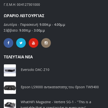
Γ.Ε.Μ.Η:
004127301000
ΩΡΆΡΙΟ ΛΕΙΤΟΥΡΓΊΑΣ
Δευτέρα - Παρασκευή:
9.00π.μ - 4.00μ.μ
Σάββατο:
9.00π.μ - 3.00μ.μ
ΤΕΛΕΥΤΑΊΑ ΝΈΑ
Eversolo DAC-Z10
Epson LS9000 αντικαταστατης του Epson TW9400
WhatHiFi Magazine - Vertere SG-1 - "This is a
turntable that is spectacular in every way"