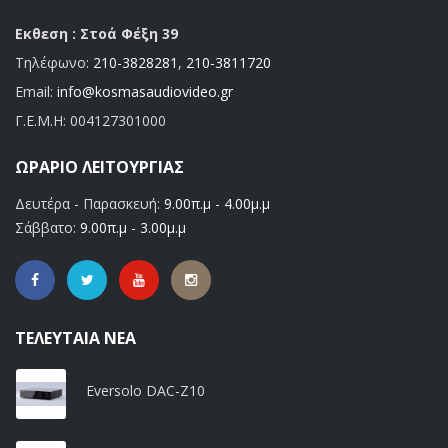
Εκθεση : Στοά Φέξη 39
Τηλέφωνο:
210-3828281
,
210-3811720
Email:
info@kosmasaudiovideo.gr
Γ.Ε.Μ.Η:
004127301000
ΩΡΆΡΙΟ ΛΕΙΤΟΥΡΓΊΑΣ
Δευτέρα - Παρασκευή:
9.00π.μ - 4.00μ.μ
Σάββατο:
9.00π.μ - 3.00μ.μ
ΤΕΛΕΥΤΑΊΑ ΝΈΑ
Eversolo DAC-Z10