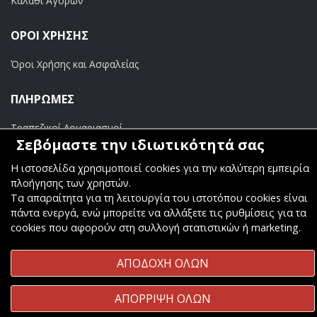
Καλάθι Αγορών
ΟΡΟΙ ΧΡΗΣΗΣ
Όροι Χρήσης και Ασφαλείας
ΠΛΗΡΩΜΕΣ
Τραπεζικοί Λογαριασμοί
Σεβόμαστε την ιδιωτικότητά σας
Η ιστοσελίδα χρησιμοποιεί cookies για την καλύτερη εμπειρία
πλοήγησης των χρηστών.
Τα απαραίτητα για τη λειτουργία του ιστοτόπου cookies είναι
Copyright ©
Κοσμάς Audio Video
. All Rights Reserved
πάντα ενεργά, ενώ μπορείτε να αλλάξετε τις ρυθμίσεις για τα
cookies που αφορούν στη συλλογή στατιστικών ή marketing.
Κατασκευή & Φιλοξενία
Komvos.gr
ΑΠΟΔΟΧΗ ΟΛΩΝ
ΑΠΟΡΡΙΨΗ ΟΛΩΝ