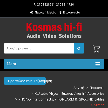
210 3828281
,
210 3811720
Περιοχή Μελών
Επικοινωνία
Menu
Προεπιλεγμένη Ταξινόμηση
Αρχική
Προιόντα
Καλώδια Ήχου - Εικόνας / και hifi Accesories
PHONO interconnects, / TONEARM & GROUND cables
Siltech