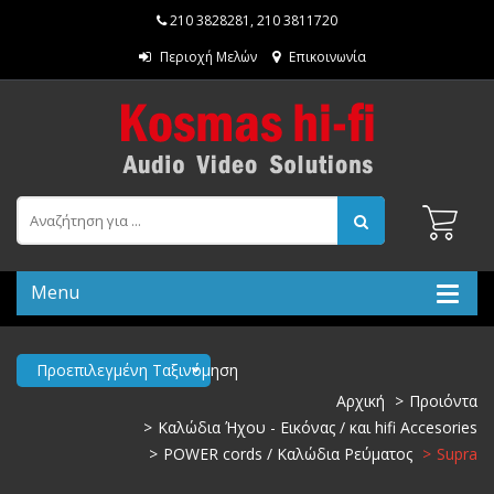
210 3828281
,
210 3811720
Περιοχή Μελών
Επικοινωνία
Menu
Προεπιλεγμένη Ταξινόμηση
Αρχική
Προιόντα
Καλώδια Ήχου - Εικόνας / και hifi Accesories
POWER cords / Καλώδια Ρεύματος
Supra