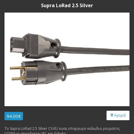
Supra LoRad 2.5 Silver
Αγορά
94.00€
Το Supra LoRad 2.5 Silver CS-EU ειναι επαργυρο καλωδιο ρευματος
(220V) με ακροδεκτες IEC και Schuko.