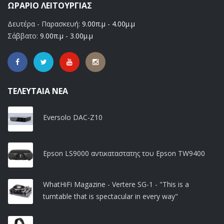
ΩΡΆΡΙΟ ΛΕΙΤΟΥΡΓΊΑΣ
Δευτέρα - Παρασκευή:
9.00π.μ - 4.00μ.μ
Σάββατο:
9.00π.μ - 3.00μ.μ
ΤΕΛΕΥΤΑΊΑ ΝΈΑ
Eversolo DAC-Z10
Epson LS9000 αντικαταστατης του Epson TW9400
WhatHiFi Magazine - Vertere SG-1 - "This is a
turntable that is spectacular in every way"