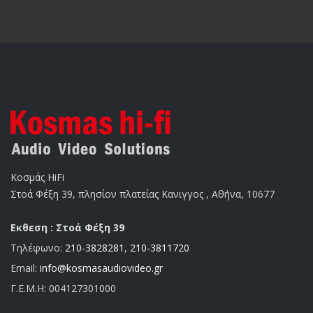
Κοσμάς HiFi
Στοά Φέξη 39, πλησίον πλατείας Κανιγγος , Αθήνα, 10677
Εκθεση : Στοά Φέξη 39
Τηλέφωνο:
210-3828281
,
210-3811720
Email:
info@kosmasaudiovideo.gr
Γ.Ε.Μ.Η:
004127301000