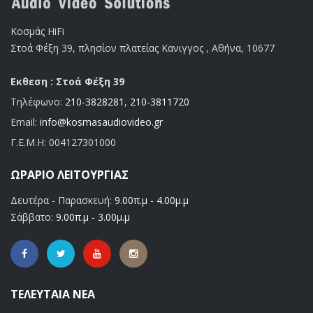
Κοσμάς HiFi
Στοά Φέξη 39, πλησίον πλατείας Κανιγγος , Αθήνα, 10677
Εκθεση : Στοά Φέξη 39
Τηλέφωνο:
210-3828281
,
210-3811720
Email:
info@kosmasaudiovideo.gr
Γ.Ε.Μ.Η:
004127301000
ΩΡΆΡΙΟ ΛΕΙΤΟΥΡΓΊΑΣ
Δευτέρα - Παρασκευή:
9.00π.μ - 4.00μ.μ
Σάββατο:
9.00π.μ - 3.00μ.μ
ΤΕΛΕΥΤΑΊΑ ΝΈΑ