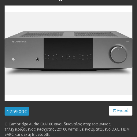
Αγορά
1759.00€
Ο Cambridge Audio EXA100 ειναι δικαναλος στερεοφωνικος
τηλεχειριζομενος ενισχυτης , 2x100 wrms, με ενσωματωμενο DAC, HDMI
eARC και δεκτη Bluetooth.