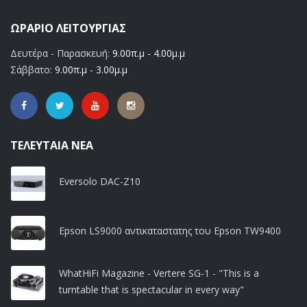
ΩΡΆΡΙΟ ΛΕΙΤΟΥΡΓΊΑΣ
Δευτέρα - Παρασκευή:
9.00π.μ - 4.00μ.μ
Σάββατο:
9.00π.μ - 3.00μ.μ
ΤΕΛΕΥΤΑΊΑ ΝΈΑ
Eversolo DAC-Z10
Epson LS9000 αντικαταστατης του Epson TW9400
WhatHiFi Magazine - Vertere SG-1 - "This is a
turntable that is spectacular in every way"