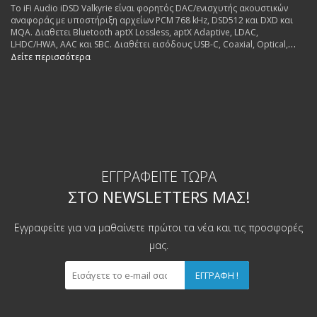
Το iFi Audio iDSD Valkyrie είναι φορητός DAC/ενισχυτής ακουστικών
αναφοράς με υποστήριξη αρχείων PCM 768 kHz, DSD512 και DXD και
MQA. Διαθετει Bluetooth aptX Lossless, aptX Adaptive, LDAC,
LHDC/HWA, AAC και SBC. Διαθέτει εισόδους USB-C, Coaxial, Optical,
Balanced 4.4 mm και Single-Ended 3.5 mm, ενώ οι έξοδοι
Δείτε περισσότερα
περιλαμβάνουν Balanced 4.4 mm Pentaconn και S-Balanced 3.5 mm για
σύνδεση ακουστικών ή εξωτερικού ενισχυτή.
ΕΓΓΡΑΦΕΊΤΕ ΤΏΡΑ
ΣΤΟ NEWSLETTERS ΜΑΣ!
Εγγραφείτε για να μαθαίνετε πρώτοι τα νέα και τις προσφορές
μας.
ΕΓΓΡΑΦΉ !