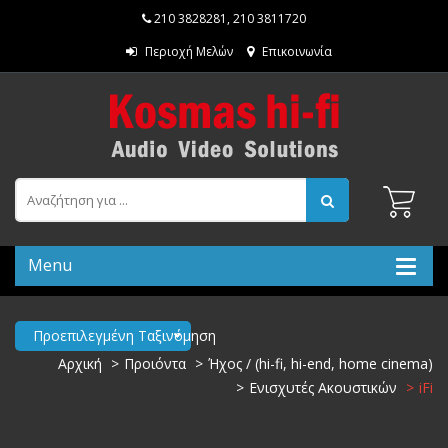
210 3828281
,
210 3811720
Περιοχή Μελών
Επικοινωνία
Menu
Προεπιλεγμένη Ταξινόμηση
Αρχική
Προιόντα
Ήχος / (hi-fi, hi-end, home cinema)
Ενισχυτές Ακουστικών
iFi