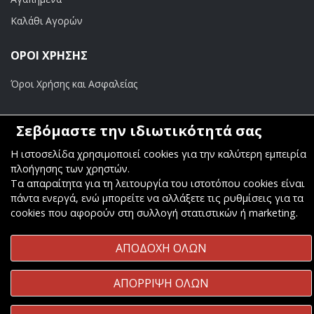
Καλάθι Αγορών
ΟΡΟΙ ΧΡΗΣΗΣ
Όροι Χρήσης και Ασφαλείας
ΠΛΗΡΩΜΕΣ
Σεβόμαστε την ιδιωτικότητά σας
Τραπεζικοί Λογαριασμοί
Η ιστοσελίδα χρησιμοποιεί cookies για την καλύτερη εμπειρία
πλοήγησης των χρηστών.
Τα απαραίτητα για τη λειτουργία του ιστοτόπου cookies είναι
πάντα ενεργά, ενώ μπορείτε να αλλάξετε τις ρυθμίσεις για τα
cookies που αφορούν στη συλλογή στατιστικών ή marketing.
Copyright ©
Κοσμάς Audio Video
. All Rights Reserved
ΑΠΟΔΟΧΗ ΟΛΩΝ
Κατασκευή & Φιλοξενία
Komvos.gr
ΑΠΟΡΡΙΨΗ ΟΛΩΝ