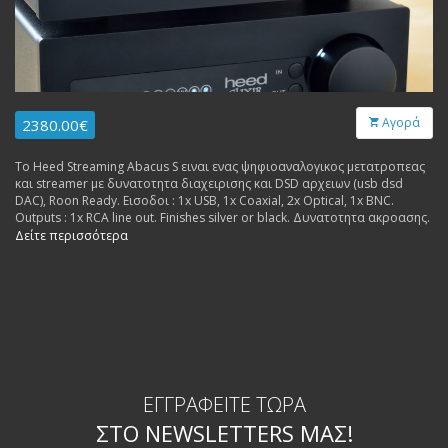
Αγορά
2380.00€
Το Heed Streaming Abacus S ειναι ενας ψηφιοαναλογικος μετατροπεας
και streamer με δυνατοτητα διαχειρισης και DSD αρχειων (usb dsd
DAC), Roon Ready. Εισοδοι : 1x USB, 1x Coaxial, 2x Optical, 1x BNC.
Outputs : 1x RCA line out. Finishes silver or black. Δυνατοτητα ακροασης.
Δείτε περισσότερα
ΕΓΓΡΑΦΕΊΤΕ ΤΏΡΑ
ΣΤΟ NEWSLETTERS ΜΑΣ!