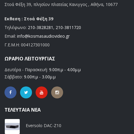
Στοά Φέξη 39, πλησίον πλατείας Κανιγγος , Αθήνα, 10677
Εκθεση : Στοά Φέξη 39
Τηλέφωνο:
210-3828281
,
210-3811720
Email:
info@kosmasaudiovideo.gr
Γ.Ε.Μ.Η:
004127301000
ΩΡΆΡΙΟ ΛΕΙΤΟΥΡΓΊΑΣ
Δευτέρα - Παρασκευή:
9.00π.μ - 4.00μ.μ
Σάββατο:
9.00π.μ - 3.00μ.μ
ΤΕΛΕΥΤΑΊΑ ΝΈΑ
Eversolo DAC-Z10