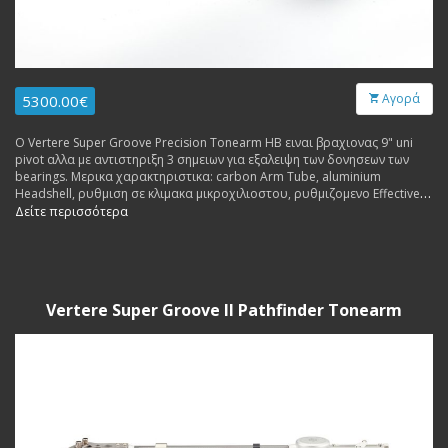
Αγορά
5300.00€
Ο Vertere Super Groove Precision Tonearm HB ειναι βραχιονας 9" uni
pivot αλλα με αντιστηριξη 3 σημειων για εξαλειψη των δονησεων των
bearings. Μερικα χαρακτηριστικα: carbon Arm Tube, aluminium
Headshell, ρυθμιση σε κλιμακα μικροχιλιοστου, ρυθμιζομενο Effective
Mass, ρυθμιζομενο VTA, μαγνητικο antiscating κλπ. Εσωτερικη
Δείτε περισσότερα
καλωδιωση Vertere Pulse-HB.
Vertere Super Groove II Pathfinder Tonearm