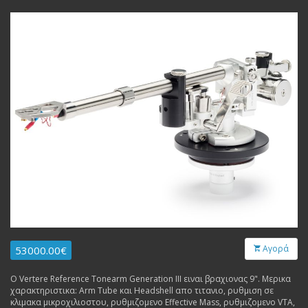
Αγορά
53000.00€
Ο Vertere Reference Tonearm Generation III ειναι βραχιονας 9". Μερικα
χαρακτηριστικα: Arm Tube και Headshell απο τιτανιο, ρυθμιση σε
κλιμακα μικροχιλιοστου, ρυθμιζομενο Effective Mass, ρυθμιζομενο VTA,