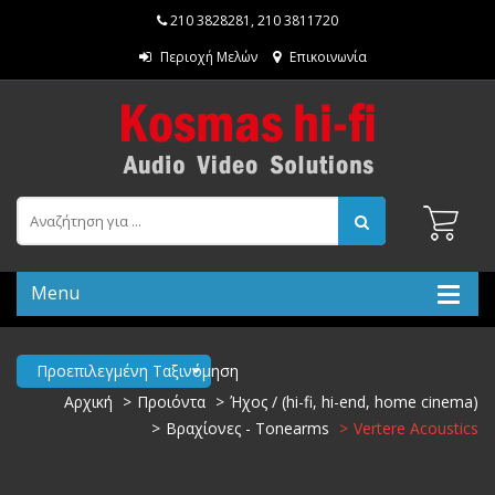
210 3828281
,
210 3811720
Περιοχή Μελών
Επικοινωνία
Menu
Προεπιλεγμένη Ταξινόμηση
Αρχική
Προιόντα
Ήχος / (hi-fi, hi-end, home cinema)
Βραχίονες - Tonearms
Vertere Acoustics