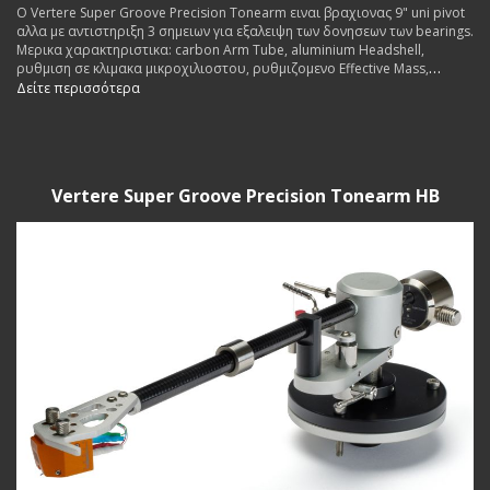
Ο Vertere Super Groove Precision Tonearm ειναι βραχιονας 9" uni pivot
αλλα με αντιστηριξη 3 σημειων για εξαλειψη των δονησεων των bearings.
Μερικα χαρακτηριστικα: carbon Arm Tube, aluminium Headshell,
ρυθμιση σε κλιμακα μικροχιλιοστου, ρυθμιζομενο Effective Mass,
ρυθμιζομενο VTA, μαγνητικο antiscating κλπ. Εσωτερικη καλωδιωση
Δείτε περισσότερα
Vertere Pulse.
Vertere Super Groove Precision Tonearm HB