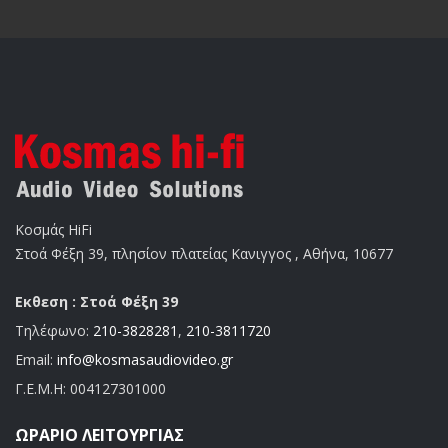
Κοσμάς HiFi
Στοά Φέξη 39, πλησίον πλατείας Κανιγγος , Αθήνα, 10677
Εκθεση : Στοά Φέξη 39
Τηλέφωνο:
210-3828281
,
210-3811720
Email:
info@kosmasaudiovideo.gr
Γ.Ε.Μ.Η:
004127301000
ΩΡΆΡΙΟ ΛΕΙΤΟΥΡΓΊΑΣ