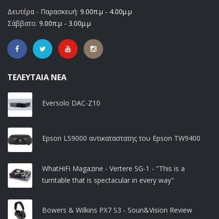
Δευτέρα - Παρασκευή:
9.00π.μ - 4.00μ.μ
Σάββατο:
9.00π.μ - 3.00μ.μ
ΤΕΛΕΥΤΑΊΑ ΝΈΑ
Eversolo DAC-Z10
Epson LS9000 αντικαταστατης του Epson TW9400
WhatHiFi Magazine - Vertere SG-1 - "This is a
turntable that is spectacular in every way"
Bowers & Wilkins PX7 S3 - Soun&Vision Review