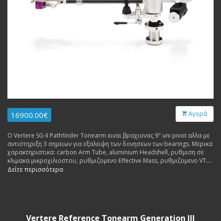
Αγορά
16900.00€
Ο Vertere SG-II Pathfinder Tonearm ειναι βραχιονας 9" uni pivot αλλα με
αντιστηριξη 3 σημειων για εξαλειψη των δονησεων των bearings. Μερικα
χαρακτηριστικα: carbon Arm Tube, aluminium Headshell, ρυθμιση σε
κλιμακα μικροχιλιοστου, ρυθμιζομενο Effective Mass, ρυθμιζομενο VTA,
μαγνητικο antiscating κλπ. Εσωτερικη καλωδιωση Vertere Pulse.
Δείτε περισσότερα
Vertere Reference Tonearm Generation III