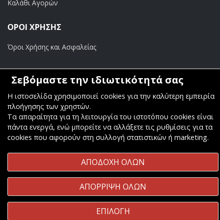
Καλάθι Αγορών
ΟΡΟΙ ΧΡΗΣΗΣ
Όροι Χρήσης και Ασφαλείας
ΠΛΗΡΩΜΕΣ
Σεβόμαστε την ιδιωτικότητά σας
Τραπεζικοί Λογαριασμοί
Η ιστοσελίδα χρησιμοποιεί cookies για την καλύτερη εμπειρία
πλοήγησης των χρηστών.
Τα απαραίτητα για τη λειτουργία του ιστοτόπου cookies είναι
πάντα ενεργά, ενώ μπορείτε να αλλάξετε τις ρυθμίσεις για τα
cookies που αφορούν στη συλλογή στατιστικών ή marketing.
Copyright ©
Κοσμάς Audio Video
. All Rights Reserved
ΑΠΟΔΟΧΗ ΟΛΩΝ
Κατασκευή & Φιλοξενία
Komvos.gr
ΑΠΟΡΡΙΨΗ ΟΛΩΝ
ΕΠΙΛΟΓΗ