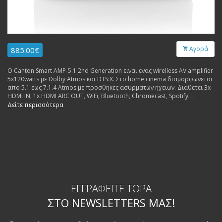
Αγορά
885.00€
O Canton Smart AMP-5.1 2nd Generation ειναι ενας wirelless AV amplifier
5x120watts με Dolby Atmos και DTS:X. Στο home cinema διαμορφωνεται
απο 5.1 εως 7.1.4 Atmos με προσθηκες ασυρματων ηχειων. Διαθετει 3x
HDMI IN, 1x HDMI ARC OUT, WiFi, Bluetooth, Chromecast, Spotify
Connect.
Δείτε περισσότερα
ΕΓΓΡΑΦΕΊΤΕ ΤΏΡΑ
ΣΤΟ NEWSLETTERS ΜΑΣ!