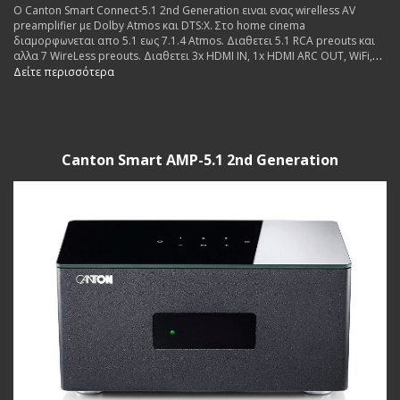
O Canton Smart Connect-5.1 2nd Generation ειναι ενας wirelless AV
preamplifier με Dolby Atmos και DTS:X. Στο home cinema
διαμορφωνεται απο 5.1 εως 7.1.4 Atmos. Διαθετει 5.1 RCA preouts και
αλλα 7 WireLess preouts. Διαθετει 3x HDMI IN, 1x HDMI ARC OUT, WiFi,
Bluetooth, Chromecast, Spotify Connect.
Δείτε περισσότερα
Canton Smart AMP-5.1 2nd Generation