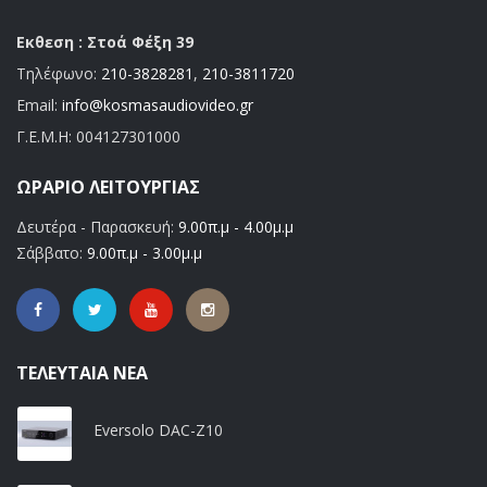
Εκθεση : Στοά Φέξη 39
Τηλέφωνο:
210-3828281
,
210-3811720
Email:
info@kosmasaudiovideo.gr
Γ.Ε.Μ.Η:
004127301000
ΩΡΆΡΙΟ ΛΕΙΤΟΥΡΓΊΑΣ
Δευτέρα - Παρασκευή:
9.00π.μ - 4.00μ.μ
Σάββατο:
9.00π.μ - 3.00μ.μ
ΤΕΛΕΥΤΑΊΑ ΝΈΑ
Eversolo DAC-Z10