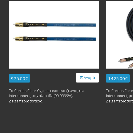
Αγορά
975.00€
1425.00€
Το Cardas Clear Cygnus ειναι ενα ζευγος rca
Το Cardas Clear
interconnect, με χαλκο 6Ν (99,9999%).
interconnect, μ
Δείτε περισσότερα
Δείτε περισσό