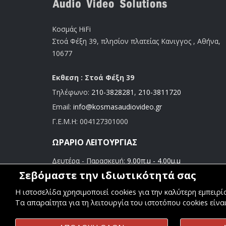
Κοσμάς HiFi
Στοά Φέξη 39, πλησίον πλατείας Κανιγγος , Αθήνα,
10677
Εκθεση : Στοά Φέξη 39
Τηλέφωνο:
210-3828281
,
210-3811720
Email:
info@kosmasaudiovideo.gr
Γ.Ε.Μ.Η:
004127301000
ΩΡΆΡΙΟ ΛΕΙΤΟΥΡΓΊΑΣ
Δευτέρα - Παρασκευή:
9.00π.μ - 4.00μ.μ
Σάββατο:
9.00π.μ - 3.00μ.μ
Σεβόμαστε την ιδιωτικότητά σας
Η ιστοσελίδα χρησιμοποιεί cookies για την καλύτερη εμπειρ
Τα απαραίτητα για τη λειτουργία του ιστοτόπου cookies είνα