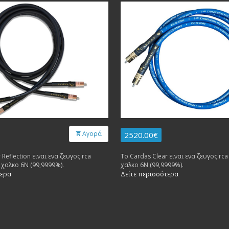
Αγορά
2520.00€
 Reflection ειναι ενα ζευγος rca
Το Cardas Clear ειναι ενα ζευγος rca 
ε χαλκο 6Ν (99,9999%).
χαλκο 6Ν (99,9999%).
τερα
Δείτε περισσότερα