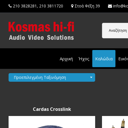
210 3828281
,
210 3811720
Στοά Φέξη 39
info@ko
Αναζήτηση 
Αρχική
Ήχος
Καλώδια
Εικό
Προεπιλεγμένη Ταξινόμηση
Cardas Crosslink