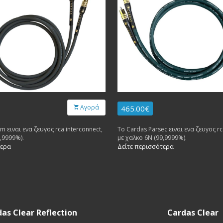
Αγορά
465.00€
um ειναι ενα ζευγος rca interconnect,
Το Cardas Parsec ειναι ενα ζευγος rc
9,9999%).
με χαλκο 6Ν (99,9999%).
τερα
Δείτε περισσότερα
as Clear Reflection
Cardas Clear