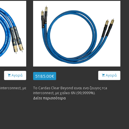
Αγορά
Αγορά
5185.00€
interconnect, με
Το Cardas Clear Beyond ειναι ενα ζευγος rca
interconnect, με χαλκο 6Ν (99,9999%).
Δείτε περισσότερα