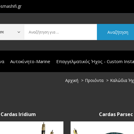
smashifi.gr
Αναζήτηση
σε
να
Αυτοκίνητο-Marine
Επαγγελματικός Ήχος - Custom Instal
Αρχική
Προιόντα
Καλώδια Ήχου
Cardas Iridium
Cardas Parsec