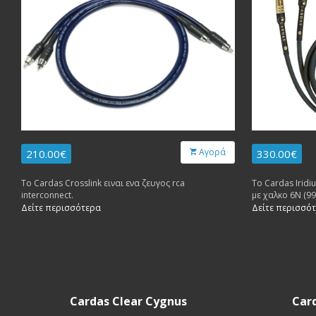
Αγορά
210.00€
330.00€
Το Cardas Crosslink ειναι ενα ζευγος rca
Το Cardas Iridi
interconnect.
με χαλκο 6Ν (9
Δείτε περισσότερα
Δείτε περισσό
Cardas Clear Cygnus
Card