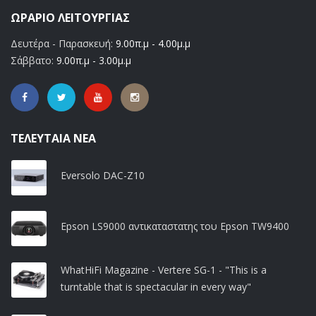
ΩΡΆΡΙΟ ΛΕΙΤΟΥΡΓΊΑΣ
Δευτέρα - Παρασκευή:
9.00π.μ - 4.00μ.μ
Σάββατο:
9.00π.μ - 3.00μ.μ
ΤΕΛΕΥΤΑΊΑ ΝΈΑ
Eversolo DAC-Z10
Epson LS9000 αντικαταστατης του Epson TW9400
WhatHiFi Magazine - Vertere SG-1 - "This is a
turntable that is spectacular in every way"