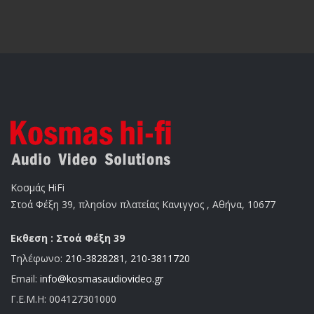
Κοσμάς HiFi
Στοά Φέξη 39, πλησίον πλατείας Κανιγγος , Αθήνα, 10677
Εκθεση : Στοά Φέξη 39
Τηλέφωνο:
210-3828281
,
210-3811720
Email:
info@kosmasaudiovideo.gr
Γ.Ε.Μ.Η:
004127301000