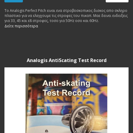
To Analogis Perfect Pitch ειναι ενα στροβοσκοπικος δισκος απο σκληρο
πλαστικο για να ελεγχουμε τις στροφες του πικαπ. Μαε δεινει ενδειξεις
για 33, 45 και ε8 στροφες, τοσο για 50Hz οσο και 60Hz.
Δείτε περισσότερα
Analogis AntiScating Test Record