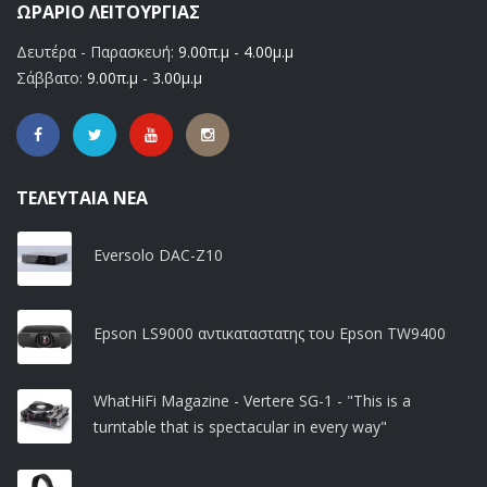
ΩΡΆΡΙΟ ΛΕΙΤΟΥΡΓΊΑΣ
Δευτέρα - Παρασκευή:
9.00π.μ - 4.00μ.μ
Σάββατο:
9.00π.μ - 3.00μ.μ
ΤΕΛΕΥΤΑΊΑ ΝΈΑ
Eversolo DAC-Z10
Epson LS9000 αντικαταστατης του Epson TW9400
WhatHiFi Magazine - Vertere SG-1 - "This is a
turntable that is spectacular in every way"