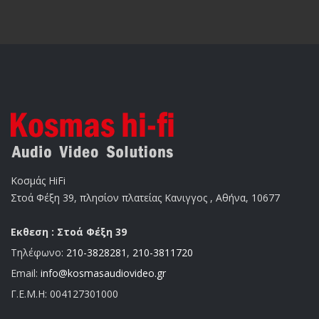
Κοσμάς HiFi
Στοά Φέξη 39, πλησίον πλατείας Κανιγγος , Αθήνα, 10677
Εκθεση : Στοά Φέξη 39
Τηλέφωνο:
210-3828281
,
210-3811720
Email:
info@kosmasaudiovideo.gr
Γ.Ε.Μ.Η:
004127301000