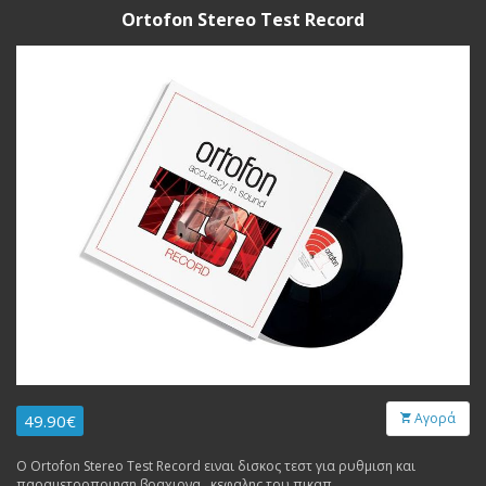
Ortofon Stereo Test Record
Αγορά
49.90€
Ο Ortofon Stereo Test Record ειναι δισκος τεστ για ρυθμιση και
παραμετροποιηση βραχιονα , κεφαλης του πικαπ.