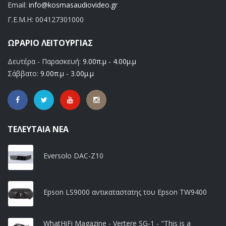
Email:
info@kosmasaudiovideo.gr
Γ.Ε.Μ.Η:
004127301000
ΩΡΆΡΙΟ ΛΕΙΤΟΥΡΓΊΑΣ
Δευτέρα - Παρασκευή:
9.00π.μ - 4.00μ.μ
Σάββατο:
9.00π.μ - 3.00μ.μ
ΤΕΛΕΥΤΑΊΑ ΝΈΑ
Eversolo DAC-Z10
Epson LS9000 αντικαταστατης του Epson TW9400
WhatHiFi Magazine - Vertere SG-1 - "This is a