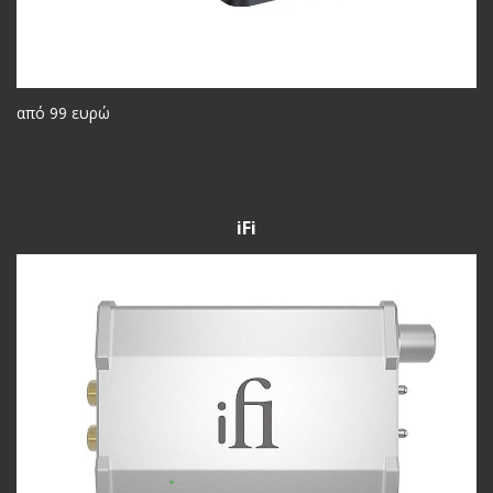
από 99 ευρώ
iFi