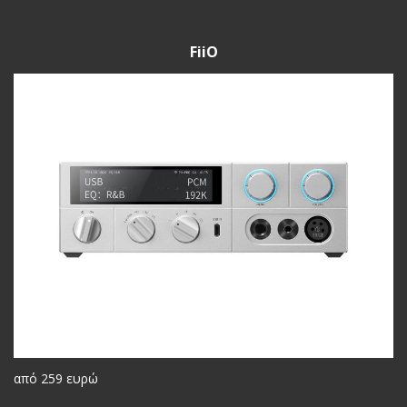
FiiO
από 259 ευρώ