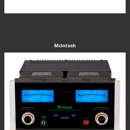
McIntosh