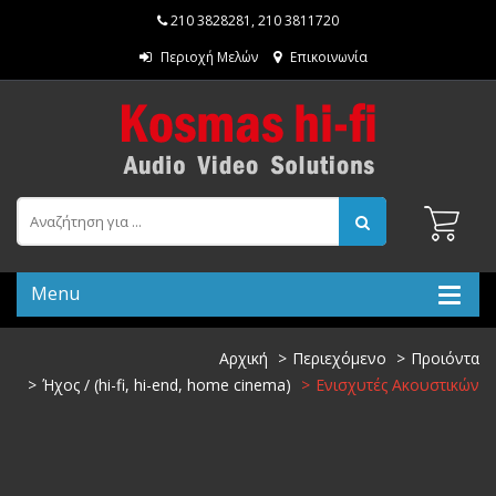
210 3828281
,
210 3811720
Περιοχή Μελών
Επικοινωνία
Menu
Αρχική
Περιεχόμενο
Προιόντα
Ήχος / (hi-fi, hi-end, home cinema)
Ενισχυτές Ακουστικών