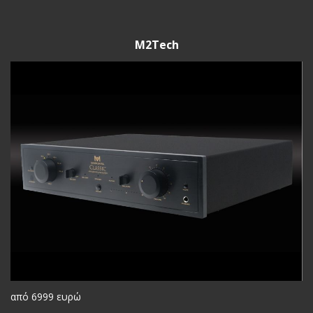
M2Tech
από 6999 ευρώ